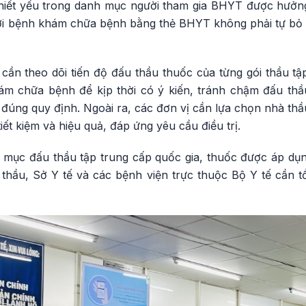
 thiết yếu trong danh mục người tham gia BHYT được hưở
i bệnh khám chữa bệnh bằng thẻ BHYT không phải tự bỏ t
cần theo dõi tiến độ đấu thầu thuốc của từng gói thầu tậ
hám chữa bệnh để kịp thời có ý kiến, tránh chậm đấu thầ
đúng quy định. Ngoài ra, các đơn vị cần lựa chọn nhà th
iết kiệm và hiệu quả, đáp ứng yêu cầu điều trị.
 mục đấu thầu tập trung cấp quốc gia, thuốc được áp dụ
thầu, Sở Y tế và các bệnh viện trực thuộc Bộ Y tế cần