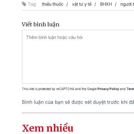
Tag:
thiếu thuốc
vật tư y tế
BHXH
người 
Viết bình luận
This site is protected by reCAPTCHA and the Google
Privacy Policy
and
Term
Bình luận của bạn sẽ được xét duyệt trước khi đ
Xem nhiều