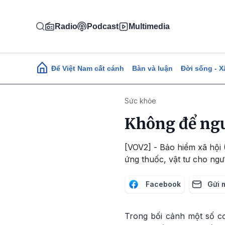
Nhảy đến nội dung
Radio
Podcast
Multimedia
Main navigation
Để Việt Nam cất cánh
Bàn và luận
Đời sống - X
Sức khỏe
Không để ngư
[VOV2] - Bảo hiểm xã hội
ứng thuốc, vật tư cho ngư
Facebook
Gửi 
Trong bối cảnh một số c