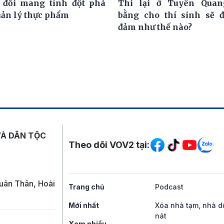
 đổi mang tính đột phá
Thi lại ở Tuyên Quan
uản lý thực phẩm
bằng cho thí sinh sẽ 
đảm như thế nào?
Mạng xã hội
VÀ DÂN TỘC
Theo dõi VOV2 tại:
uân Thân, Hoài
Trang chủ
Podcast
Mới nhất
Xóa nhà tạm, nhà d
nát
Xem nhiều