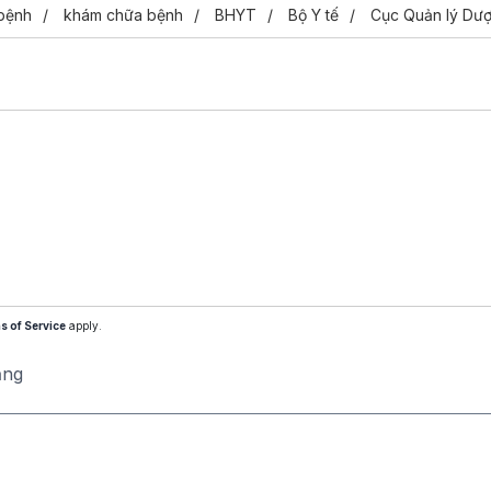
bệnh
khám chữa bệnh
BHYT
Bộ Y tế
Cục Quản lý Dư
s of Service
apply.
ăng