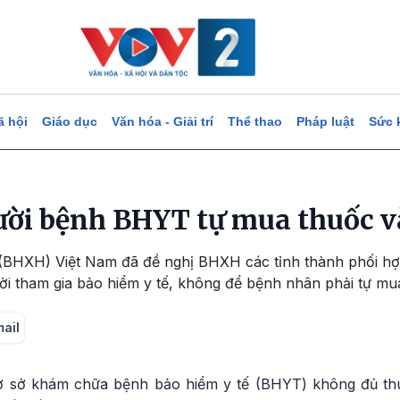
ã hội
Giáo dục
Văn hóa - Giải trí
Thể thao
Pháp luật
Sức 
ời bệnh BHYT tự mua thuốc và
 (BHXH) Việt Nam đã đề nghị BHXH các tỉnh thành phối h
ời tham gia bảo hiểm y tế, không để bệnh nhân phải tự mu
mail
ơ sở khám chữa bệnh bảo hiểm y tế (BHYT) không đủ thuố