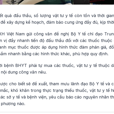
t quả đấu thầu, số lượng vật tư y tế còn tồn và thời gian
 để xây dựng kế hoạch, đảm bảo cung ứng đầy đủ, kịp thờ
XH Việt Nam gửi công văn đề nghị Bộ Y tế chỉ đạo Tru
n vị đẩy nhanh tiến độ đấu thầu đối với các thuốc thuộ
danh mục thuốc được áp dụng hình thức đàm phán giá, đ
ắm nhanh bằng các hình thức khác, phù hợp quy định.
ời bệnh BHYT phải tự mua các thuốc, vật tư y tế thuộc
 nội dung công văn nêu.
ược cho biết sẽ đề xuất, tham mưu lãnh đạo Bộ Y tế và cá
mắc, khó khăn trong thực trạng thiếu thuốc, vật tư y tế 
các sở y tế và bệnh viện, yêu cầu báo cáo nguyên nhân th
 phương nào.