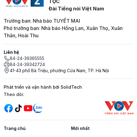
TỘC
Đài Tiếng nói Việt Nam
Trưởng ban: Nhà báo TUYẾT MAI
Phó trưởng ban: Nhà báo Hồng Lan, Xuân Thọ, Xuân
Thân, Hoài Thu
Liên hệ
84-24-39365555
84-24-39342724
41-43 phố Bà Triệu, phường Cửa Nam, TP. Hà Nội
Phát triển và vận hành bởi SolidTech
Mạng xã hội
Theo dõi:
Trang chủ
Mới nhất