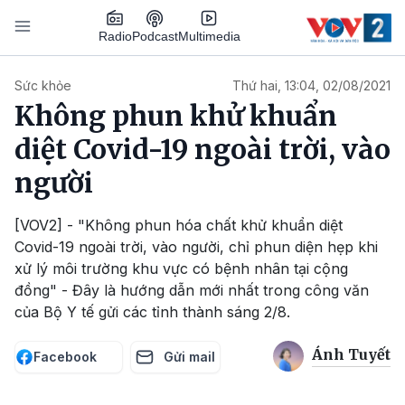
Nhảy đến nội dung
Podcast
Radio
Multimedia
Main navigation
Sức khỏe
Thứ hai, 13:04, 02/08/2021
Không phun khử khuẩn
diệt Covid-19 ngoài trời, vào
người
[VOV2] - "Không phun hóa chất khử khuẩn diệt
Covid-19 ngoài trời, vào người, chỉ phun diện hẹp khi
xử lý môi trường khu vực có bệnh nhân tại cộng
đồng" - Đây là hướng dẫn mới nhất trong công văn
của Bộ Y tế gửi các tỉnh thành sáng 2/8.
Ánh Tuyết
Facebook
Gửi mail