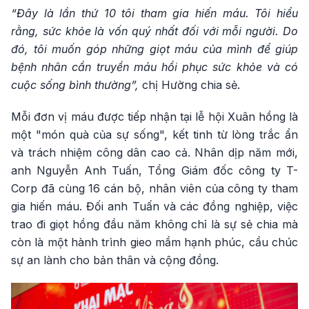
“Đây là lần thứ 10 tôi tham gia hiến máu. Tôi hiểu
rằng, sức khỏe là vốn quý nhất đối với mỗi người. Do
đó, tôi muốn góp những giọt máu của mình để giúp
bệnh nhân cần truyền máu hồi phục sức khỏe và có
cuộc sống bình thường”,
chị Hường chia sẻ.
Mỗi đơn vị máu được tiếp nhận tại lễ hội Xuân hồng là
một "món quà của sự sống", kết tinh từ lòng trắc ẩn
và trách nhiệm công dân cao cả. Nhân dịp năm mới,
anh Nguyễn Anh Tuấn, Tổng Giám đốc công ty T-
Corp đã cùng 16 cán bộ, nhân viên của công ty tham
gia hiến máu. Đối anh Tuấn và các đồng nghiệp, việc
trao đi giọt hồng đầu năm không chỉ là sự sẻ chia mà
còn là một hành trình gieo mầm hạnh phúc, cầu chúc
sự an lành cho bản thân và cộng đồng.