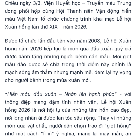
Chiều ngày 3/3, Viện Huyết học – Truyền máu Trung
ương phối hợp cùng Hội Thanh niên Vận động hiến
máu Việt Nam tổ chức chương trình khai mạc Lễ hội
Xuân hồng lần thứ XIX – năm 2026.
Được tổ chức lần đầu tiên vào năm 2008, Lễ hội Xuân
hồng năm 2026 tiếp tục là món quà đầu xuân quý giá
được dành tặng những người bệnh cần máu. Mỗi giọt
máu đào được sẻ chia trong thời điểm này chính là
mạch sống âm thầm nhưng mạnh mẽ, đem lại hy vọng
cho người bệnh trong mùa xuân mới.
“Hiến máu đầu xuân – Nhân lên hạnh phúc”
- với
thông điệp mang đậm tính nhân văn, Lễ hội Xuân
hồng 2026 là nơi hội tụ của những tâm hồn cao đẹp,
nơi lòng nhân ái được lan tỏa sâu rộng. Thay vì những
món quà vật chất, người dân chọn trao đi "giọt hồng"
như một cách "lì xì" ý nghĩa, mang lại may mắn, an