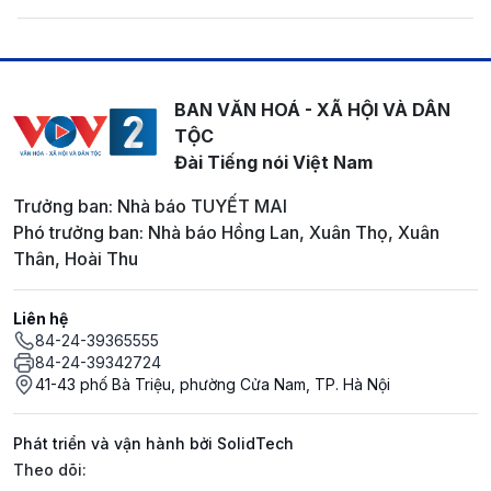
BAN VĂN HOÁ - XÃ HỘI VÀ DÂN
TỘC
Đài Tiếng nói Việt Nam
Trưởng ban: Nhà báo TUYẾT MAI
Phó trưởng ban: Nhà báo Hồng Lan, Xuân Thọ, Xuân
Thân, Hoài Thu
Liên hệ
84-24-39365555
84-24-39342724
41-43 phố Bà Triệu, phường Cửa Nam, TP. Hà Nội
Phát triển và vận hành bởi SolidTech
Mạng xã hội
Theo dõi: