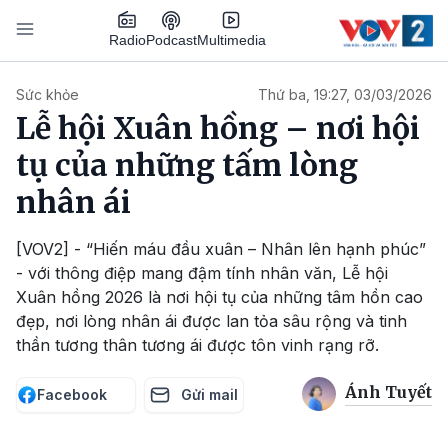
Nhảy đến nội dung
Podcast
Radio
Multimedia
Main navigation
Sức khỏe
Thứ ba, 19:27, 03/03/2026
Lễ hội Xuân hồng – nơi hội
tụ của những tấm lòng
nhân ái
[VOV2] - “Hiến máu đầu xuân – Nhân lên hạnh phúc”
- với thông điệp mang đậm tính nhân văn, Lễ hội
Xuân hồng 2026 là nơi hội tụ của những tâm hồn cao
đẹp, nơi lòng nhân ái được lan tỏa sâu rộng và tinh
thần tương thân tương ái được tôn vinh rạng rỡ.
Ánh Tuyết
Facebook
Gửi mail