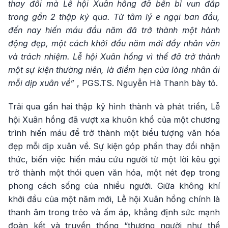
thay đổi mà Lễ hội Xuân hồng đã bền bỉ vun đắp
trong gần 2 thập kỷ qua. Từ tâm lý e ngại ban đầu,
đến nay hiến máu đầu năm đã trở thành một hành
động đẹp, một cách khởi đầu năm mới đầy nhân văn
và trách nhiệm. Lễ hội Xuân hồng vì thế đã trở thành
một sự kiện thường niên, là điểm hẹn của lòng nhân ái
mỗi dịp xuân về”
, PGS.TS. Nguyễn Hà Thanh bày tỏ.
Trải qua gần hai thập kỷ hình thành và phát triển, Lễ
hội Xuân hồng đã vượt xa khuôn khổ của một chương
trình hiến máu để trở thành một biểu tượng văn hóa
đẹp mỗi dịp xuân về. Sự kiện góp phần thay đổi nhận
thức, biến việc hiến máu cứu người từ một lời kêu gọi
trở thành một thói quen văn hóa, một nét đẹp trong
phong cách sống của nhiều người. Giữa không khí
khởi đầu của một năm mới, Lễ hội Xuân hồng chính là
thanh âm trong trẻo và ấm áp, khẳng định sức mạnh
đoàn kết và truyền thống “thương người như thể