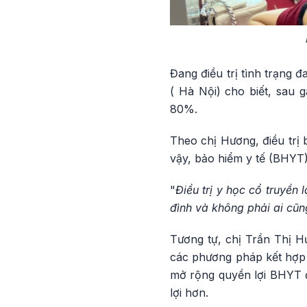
Đang điều trị tình trạng 
( Hà Nội) cho biết, sau 
80%.
Theo chị Hương, điều trị b
vậy, bảo hiểm y tế (BHYT) 
"
Điều trị y học cổ truyền 
đình và không phải ai cũng
Tương tự, chị Trần Thị H
các phương pháp kết hợp 
mở rộng quyền lợi BHYT đố
lợi hơn.