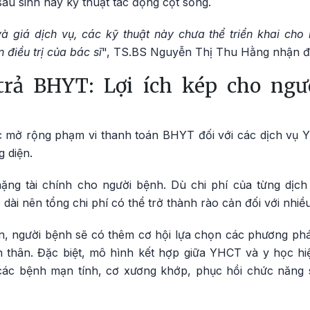
au sinh hay kỹ thuật tác động cột sống.
 giá dịch vụ, các kỹ thuật này chưa thể triển khai ch
 điều trị của bác sĩ
", TS.BS Nguyễn Thị Thu Hằng nhận đ
trả BHYT: Lợi ích kép cho ngư
c mở rộng phạm vi thanh toán BHYT đối với các dịch vụ 
g diện.
nặng tài chính cho người bệnh. Dù chi phí của từng dị
 dài nên tổng chi phí có thể trở thành rào cản đối với nhiề
n, người bệnh sẽ có thêm cơ hội lựa chọn các phương pháp
 thân. Đặc biệt, mô hình kết hợp giữa YHCT và y học hi
ị các bệnh mạn tính, cơ xương khớp, phục hồi chức năng 