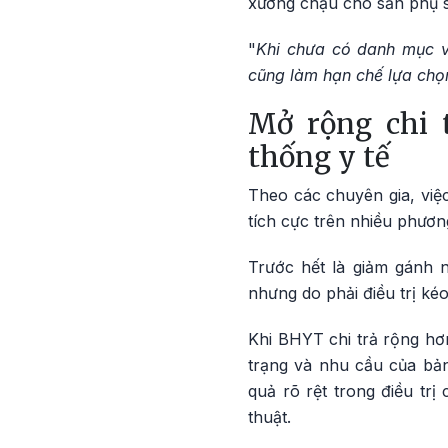
xương chậu cho sản phụ s
"
Khi chưa có danh mục và
cũng làm hạn chế lựa chọn
Mở rộng chi 
thống y tế
Theo các chuyên gia, việ
tích cực trên nhiều phươn
Trước hết là giảm gánh 
nhưng do phải điều trị kéo
Khi BHYT chi trả rộng hơ
trạng và nhu cầu của bản
quả rõ rệt trong điều tr
thuật.