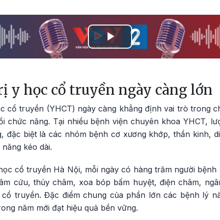
Play
Video
rị y học cổ truyền ngày càng lớn
 cổ truyền (YHCT) ngày càng khẳng định vai trò trong ch
ồi chức năng. Tại nhiều bệnh viện chuyên khoa YHCT, l
tăng, đặc biệt là các nhóm bệnh cơ xương khớp, thần kinh, 
 năng kéo dài.
học cổ truyền Hà Nội, mỗi ngày có hàng trăm người bệnh 
m cứu, thủy châm, xoa bóp bấm huyệt, điện châm, ngâ
cổ truyền. Đặc điểm chung của phần lớn các bệnh lý này 
 trong năm mới đạt hiệu quả bền vững.