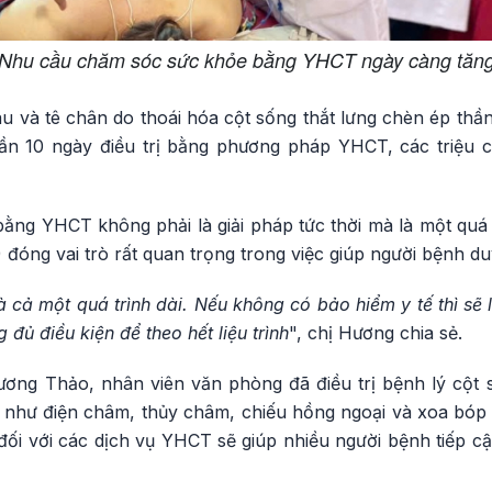
Nhu cầu chăm sóc sức khỏe bằng YHCT ngày càng tăn
đau và tê chân do thoái hóa cột sống thắt lưng chèn ép thầ
gần 10 ngày điều trị bằng phương pháp YHCT, các triệu 
ằng YHCT không phải là giải pháp tức thời mà là một quá tr
đóng vai trò rất quan trọng trong việc giúp người bệnh duy t
là cả một quá trình dài. Nếu không có bảo hiểm y tế thì sẽ
 đủ điều kiện để theo hết liệu trình
", chị Hương chia sẻ.
ương Thảo, nhân viên văn phòng đã điều trị bệnh lý cộ
như điện châm, thủy châm, chiếu hồng ngoại và xoa bóp 
i với các dịch vụ YHCT sẽ giúp nhiều người bệnh tiếp cận