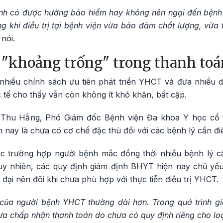
nh có được hưởng bảo hiểm hay không nên ngại đến bệnh 
g khi điều trị tại bệnh viện vừa bảo đảm chất lượng, vừa t
 nói.
 "khoảng trống" trong thanh to
hiều chính sách ưu tiên phát triển YHCT và đưa nhiều d
tế cho thấy vẫn còn không ít khó khăn, bất cập.
Thu Hằng, Phó Giám đốc Bệnh viện Đa khoa Y học cổ t
nay là chưa có cơ chế đặc thù đối với các bệnh lý cần điề
 trường hợp người bệnh mắc đồng thời nhiều bệnh lý cầ
 Tuy nhiên, các quy định giám định BHYT hiện nay chủ y
n đại nên đôi khi chưa phù hợp với thực tiễn điều trị YHCT.
h của người bệnh YHCT thường dài hơn. Trong quá trình g
 chấp nhận thanh toán do chưa có quy định riêng cho loại