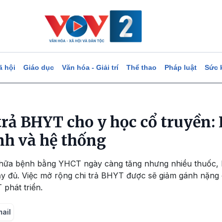
ã hội
Giáo dục
Văn hóa - Giải trí
Thể thao
Pháp luật
Sức 
rả BHYT cho y học cổ truyền: 
nh và hệ thống
hữa bệnh bằng YHCT ngày càng tăng nhưng nhiều thuốc, k
 đủ. Việc mở rộng chi trả BHYT được sẽ giảm gánh nặng
 phát triển.
mail