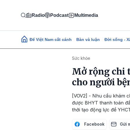
Nhảy đến nội dung
Radio
Podcast
Multimedia
Main navigation
Để Việt Nam cất cánh
Bàn và luận
Đời sống - X
Sức khỏe
Mở rộng chi t
cho người bệ
[VOV2] - Nhu cầu khám c
được BHYT thanh toán đầy
thời tạo động lực để YHCT
Facebook
Gửi 