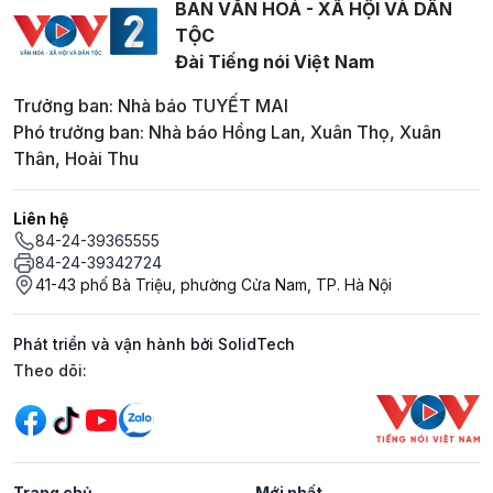
BAN VĂN HOÁ - XÃ HỘI VÀ DÂN
TỘC
Đài Tiếng nói Việt Nam
Trưởng ban: Nhà báo TUYẾT MAI
Phó trưởng ban: Nhà báo Hồng Lan, Xuân Thọ, Xuân
Thân, Hoài Thu
Liên hệ
84-24-39365555
84-24-39342724
41-43 phố Bà Triệu, phường Cửa Nam, TP. Hà Nội
Phát triển và vận hành bởi SolidTech
Mạng xã hội
Theo dõi:
Trang chủ
Mới nhất