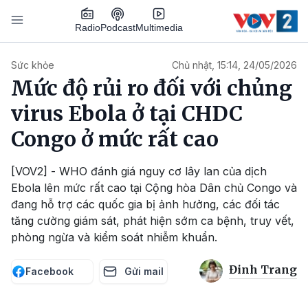
Nhảy đến nội dung
Podcast
Radio
Multimedia
Main navigation
Sức khỏe
Chủ nhật, 15:14, 24/05/2026
Mức độ rủi ro đối với chủng
virus Ebola ở tại CHDC
Congo ở mức rất cao
[VOV2] - WHO đánh giá nguy cơ lây lan của dịch
Ebola lên mức rất cao tại Cộng hòa Dân chủ Congo và
đang hỗ trợ các quốc gia bị ảnh hưởng, các đối tác
tăng cường giám sát, phát hiện sớm ca bệnh, truy vết,
phòng ngừa và kiểm soát nhiễm khuẩn.
Đinh Trang
Facebook
Gửi mail