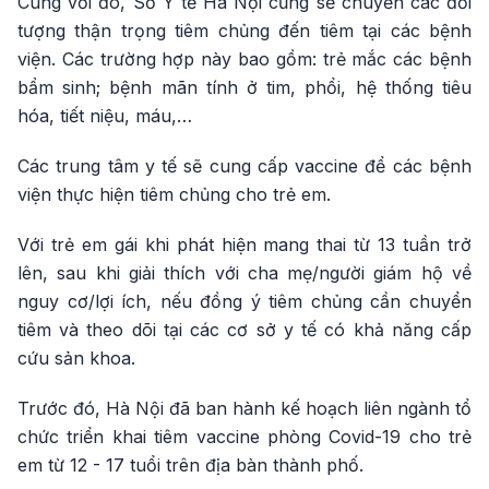
Cùng với đó, Sở Y tế Hà Nội cũng sẽ chuyển các đối
tượng thận trọng tiêm chủng đến tiêm tại các bệnh
viện. Các trường hợp này bao gồm: trẻ mắc các bệnh
bẩm sinh; bệnh mãn tính ở tim, phổi, hệ thống tiêu
hóa, tiết niệu, máu,…
Các trung tâm y tế sẽ cung cấp vaccine để các bệnh
viện thực hiện tiêm chủng cho trẻ em.
Với trẻ em gái khi phát hiện mang thai từ 13 tuần trở
lên, sau khi giải thích với cha mẹ/người giám hộ về
nguy cơ/lợi ích, nếu đồng ý tiêm chủng cần chuyển
tiêm và theo dõi tại các cơ sở y tế có khả năng cấp
cứu sản khoa.
Trước đó, Hà Nội đã ban hành kế hoạch liên ngành tổ
chức triển khai tiêm vaccine phòng Covid-19 cho trẻ
em từ 12 - 17 tuổi trên địa bàn thành phố.