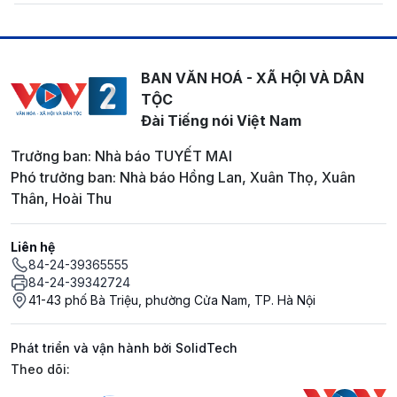
BAN VĂN HOÁ - XÃ HỘI VÀ DÂN
TỘC
Đài Tiếng nói Việt Nam
Trưởng ban: Nhà báo TUYẾT MAI
Phó trưởng ban: Nhà báo Hồng Lan, Xuân Thọ, Xuân
Thân, Hoài Thu
Liên hệ
84-24-39365555
84-24-39342724
41-43 phố Bà Triệu, phường Cửa Nam, TP. Hà Nội
Phát triển và vận hành bởi SolidTech
Mạng xã hội
Theo dõi: