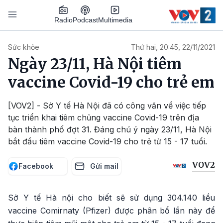
Nhảy đến nội dung
Podcast
Radio
Multimedia
Main navigation
Sức khỏe
Thứ hai, 20:45, 22/11/2021
Ngày 23/11, Hà Nội tiêm
vaccine Covid-19 cho trẻ em
[VOV2] - Sở Y tế Hà Nội đã có công văn về việc tiếp
tục triển khai tiêm chủng vaccine Covid-19 trên địa
bàn thành phố đợt 31. Đáng chú ý ngày 23/11, Hà Nội
bắt đầu tiêm vaccine Covid-19 cho trẻ từ 15 - 17 tuổi.
VOV2
Facebook
Gửi mail
Sở Y tế Hà nội cho biết sẽ sử dụng 304.140 liều
vaccine Comirnaty (Pfizer) được phân bổ lần này để