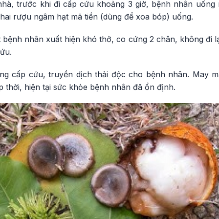
nhà, trước khi đi cấp cứu khoảng 3 giờ, bệnh nhân uống r
hai rượu ngâm hạt mã tiền (dùng để xoa bóp) uống.
bệnh nhân xuất hiện khó thở, co cứng 2 chân, không đi lạ
ứu.
ng cấp cứu, truyền dịch thải độc cho bệnh nhân. May
ịp thời, hiện tại sức khỏe bệnh nhân đã ổn định.