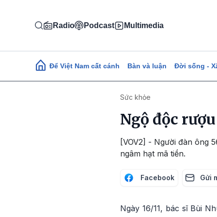
Nhảy đến nội dung
Radio
Podcast
Multimedia
Main navigation
Để Việt Nam cất cánh
Bàn và luận
Đời sống - X
Sức khỏe
Ngộ độc rượu
[VOV2] - Người đàn ông 56
ngâm hạt mã tiền.
Facebook
Gửi 
Ngày 16/11, bác sĩ Bùi N