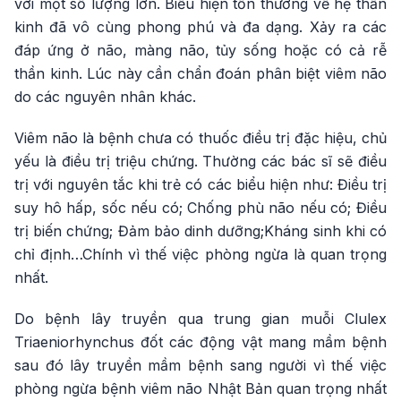
với một số lượng lớn. Biểu hiện tổn thương về hệ thần
kinh đã vô cùng phong phú và đa dạng. Xảy ra các
đáp ứng ở não, màng não, tủy sống hoặc có cả rễ
thần kinh. Lúc này cần chẩn đoán phân biệt viêm não
do các nguyên nhân khác.
Viêm não là bệnh chưa có thuốc điều trị đặc hiệu, chủ
yếu là điều trị triệu chứng. Thường các bác sĩ sẽ điều
trị với nguyên tắc khi trẻ có các biểu hiện như: Điều trị
suy hô hấp, sốc nếu có; Chống phù não nếu có; Điều
trị biến chứng; Đảm bảo dinh dưỡng;Kháng sinh khi có
chỉ định…Chính vì thế việc phòng ngừa là quan trọng
nhất.
Do bệnh lây truyền qua trung gian muỗi Clulex
Triaeniorhynchus đốt các động vật mang mầm bệnh
sau đó lây truyền mầm bệnh sang người vì thế việc
phòng ngừa bệnh viêm não Nhật Bản quan trọng nhất