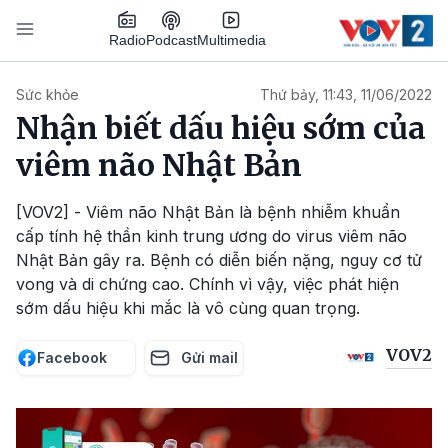
Nhảy đến nội dung
Podcast
Radio
Multimedia
Main navigation
Sức khỏe
Thứ bảy, 11:43, 11/06/2022
Nhận biết dấu hiệu sớm của
viêm não Nhật Bản
[VOV2] - Viêm não Nhật Bản là bệnh nhiễm khuẩn
cấp tính hệ thần kinh trung ương do virus viêm não
Nhật Bản gây ra. Bệnh có diễn biến nặng, nguy cơ tử
vong và di chứng cao. Chính vì vậy, việc phát hiện
sớm dấu hiệu khi mắc là vô cùng quan trọng.
VOV2
Facebook
Gửi mail