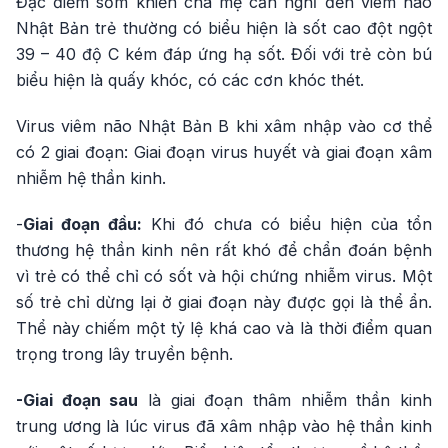
Đặc điểm sớm khiến cha mẹ cần nghĩ đến viêm não
Nhật Bản trẻ thường có biểu hiện là sốt cao đột ngột
39 – 40 độ C kém đáp ứng hạ sốt. Đối với trẻ còn bú
biểu hiện là quấy khóc, có các cơn khóc thét.
Virus viêm não Nhật Bản B khi xâm nhập vào cơ thể
có 2 giai đoạn: Giai đoạn virus huyết và giai đoạn xâm
nhiễm hệ thần kinh.
-
Giai đoạn đầu:
Khi đó chưa có biểu hiện của tổn
thương hệ thần kinh nên rất khó để chẩn đoán bệnh
vì trẻ có thể chỉ có sốt và hội chứng nhiễm virus. Một
số trẻ chỉ dừng lại ở giai đoạn này được gọi là thể ẩn.
Thể này chiếm một tỷ lệ khá cao và là thời điểm quan
trọng trong lây truyền bệnh.
-Giai đoạn sau
là giai đoạn thâm nhiễm thần kinh
trung ương là lúc virus đã xâm nhập vào hệ thần kinh