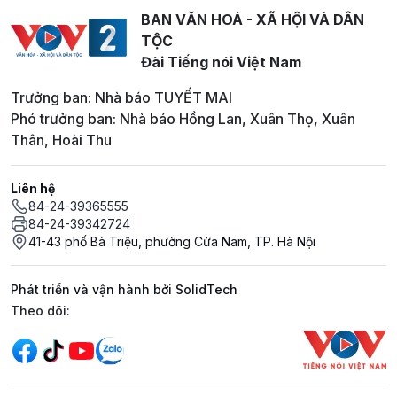
BAN VĂN HOÁ - XÃ HỘI VÀ DÂN
TỘC
Đài Tiếng nói Việt Nam
Trưởng ban: Nhà báo TUYẾT MAI
Phó trưởng ban: Nhà báo Hồng Lan, Xuân Thọ, Xuân
Thân, Hoài Thu
Liên hệ
84-24-39365555
84-24-39342724
41-43 phố Bà Triệu, phường Cửa Nam, TP. Hà Nội
Phát triển và vận hành bởi SolidTech
Mạng xã hội
Theo dõi: