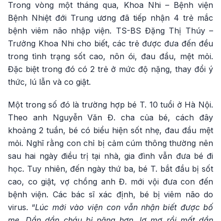
Trong vòng một tháng qua, Khoa Nhi – Bệnh viện
Bệnh Nhiệt đới Trung ương đã tiếp nhận 4 trẻ mắc
bệnh viêm não nhập viện. TS-BS Đặng Thị Thúy –
Trưởng Khoa Nhi cho biết, các trẻ được đưa đến đều
trong tình trạng sốt cao, nôn ói, đau đầu, mệt mỏi.
Đặc biệt trong đó có 2 trẻ ở mức độ nặng, thay đổi ý
thức, lú lẫn và co giật.
Một trong số đó là trường hợp bé T. 10 tuổi ở Hà Nội.
Theo anh Nguyễn Văn Đ. cha của bé, cách đây
khoảng 2 tuần, bé có biểu hiện sốt nhẹ, đau đầu mệt
mỏi. Nghĩ rằng con chỉ bị cảm cúm thông thường nên
sau hai ngày điều trị tại nhà, gia đình vẫn đưa bé đi
học. Tuy nhiên, đến ngày thứ ba, bé T. bắt đầu bị sốt
cao, co giật, vợ chồng anh Đ. mới vội đưa con đến
bệnh viện. Các bác sĩ xác định, bé bị viêm não do
virus. “
Lúc mới vào viện con vẫn nhận biết được bố
mẹ. Dần dần cháu bị nặng hơn, lơ mơ rồi mất dần