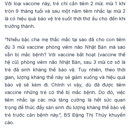
Với loại vaccine này, trẻ chỉ cần tiêm 2 mũi: mũi 1 khi
tròn 9 tháng tuổi và sau một năm tiêm nhắc lại mũi 2
là có hiệu quả bảo vệ trẻ suốt thời thơ ấu cho đến khi
trưởng thành.
“Nhiều bậc cha mẹ thắc mắc tại sao đã cho con tiêm
đủ 3 mũi vaccine phòng viêm não Nhật Bản mà sao
vẫn bị mắc bệnh? Với vaccine bất hoạt (vaccine thế
hệ cũ) phòng viêm não Nhật Bản, sau 3 mũi cơ sở là
trẻ đã sinh kháng thể bảo vệ. Tuy nhiên, theo thời
gian, lượng kháng thể này sẽ giảm xuống và hiệu quả
bảo vệ sẽ kém đi. Chính vì vậy, dù đã được tiêm
vaccine những trẻ có thể bị mắc bệnh. Do đó, việc
tiêm nhắc lại các mũi tăng cường là hết sức quan
trọng để thúc đẩy sản sinh đủ lượng kháng thể bảo vệ
trẻ trước căn bệnh này.”, BS Đặng Thị Thúy khuyến
cáo.