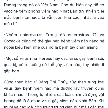
Dương trong đó có Việt Nam. Cho dù hiện nay đã có
vaccine tiêm phòng viêm não Nhật Bản tuy nhiên tỉ lệ
mắc bệnh tại nước ta vẫn còn khá cao, nhất là vào
mùa hè.
-Nhóm enterovirus: Trong đó enterovirus 71 và
Coxackie cũng có thể gây bên bệnh viêm não nặng nề
ngoài biểu hiện nhẹ của nó là bệnh tay chân miệng.
-Một số virus như Herpes hay các virus gây bệnh sởi,
quai bị, cúm …cũng có thể gây viêm não, tuy nhiên ít
gặp hơn.
Cũng theo bác sĩ Đặng Thị Thúy, tùy theo từng loại
virus gây bệnh viêm não mà đường lây truyền cũng
khác nhau. “Trong tự nhiên, các loài chim và động vật
hoang dã là ổ chứa virus gây viêm não Nhật Bản. Khi
muỗi và các loài côn trùng trung gian hút máu các loài