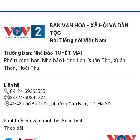
BAN VĂN HOÁ - XÃ HỘI VÀ DÂN
TỘC
Đài Tiếng nói Việt Nam
Trưởng ban: Nhà báo TUYẾT MAI
Phó trưởng ban: Nhà báo Hồng Lan, Xuân Thọ, Xuân
Thân, Hoài Thu
Liên hệ
84-24-39365555
84-24-39342724
41-43 phố Bà Triệu, phường Cửa Nam, TP. Hà Nội
Phát triển và vận hành bởi SolidTech
Mạng xã hội
Theo dõi: