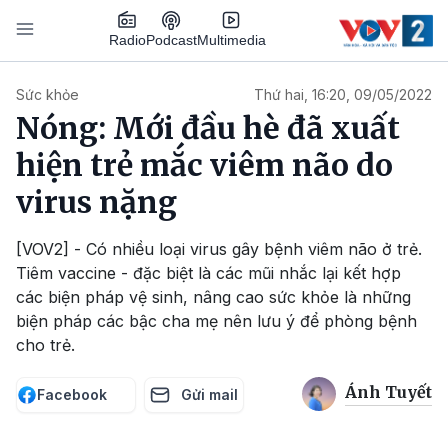
Nhảy đến nội dung
Podcast
Radio
Multimedia
Main navigation
Sức khỏe
Thứ hai, 16:20, 09/05/2022
Nóng: Mới đầu hè đã xuất
hiện trẻ mắc viêm não do
virus nặng
[VOV2] - Có nhiều loại virus gây bệnh viêm não ở trẻ.
Tiêm vaccine - đặc biệt là các mũi nhắc lại kết hợp
các biện pháp vệ sinh, nâng cao sức khỏe là những
biện pháp các bậc cha mẹ nên lưu ý để phòng bệnh
cho trẻ.
Ánh Tuyết
Facebook
Gửi mail