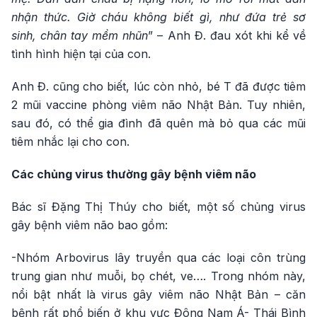
nhận thức. Giờ cháu không biết gì, như đứa trẻ sơ
sinh, chân tay mềm nhũn
” – Anh Đ. đau xót khi kể về
tình hình hiện tại của con.
Anh Đ. cũng cho biết, lúc còn nhỏ, bé T đã được tiêm
2 mũi vaccine phòng viêm não Nhật Bản. Tuy nhiên,
sau đó, có thể gia đình đã quên mà bỏ qua các mũi
tiêm nhắc lại cho con.
Các chủng virus thường gây bệnh viêm não
Bác sĩ Đặng Thị Thúy cho biết, một số chủng virus
gây bệnh viêm não bao gồm:
-Nhóm Arbovirus lây truyền qua các loại côn trùng
trung gian như muỗi, bọ chét, ve…. Trong nhóm này,
nổi bật nhất là virus gây viêm não Nhật Bản – căn
bệnh rất phổ biến ở khu vực Đông Nam Á- Thái Bình