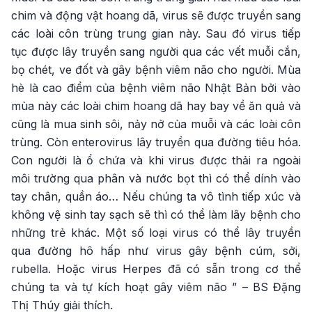
chim và động vật hoang dã, virus sẽ được truyền sang
các loài côn trùng trung gian này. Sau đó virus tiếp
tục được lây truyền sang người qua các vết muỗi cắn,
bọ chét, ve đốt và gây bệnh viêm não cho người. Mùa
hè là cao điểm của bệnh viêm não Nhật Bản bởi vào
mùa này các loài chim hoang dã hay bay về ăn quả và
cũng là mua sinh sôi, nảy nở của muỗi và các loài côn
trùng. Còn enterovirus lây truyền qua đường tiêu hóa.
Con người là ổ chứa và khi virus được thải ra ngoài
môi trường qua phân và nước bọt thì có thể dính vào
tay chân, quần áo… Nếu chúng ta vô tình tiếp xúc và
không vệ sinh tay sạch sẽ thì có thể làm lây bệnh cho
những trẻ khác. Một số loại virus có thể lây truyền
qua đường hô hấp như virus gây bệnh cúm, sởi,
rubella. Hoặc virus Herpes đã có sẵn trong cơ thể
chúng ta và tự kích hoạt gây viêm não ” – BS Đặng
Thị Thúy giải thích.