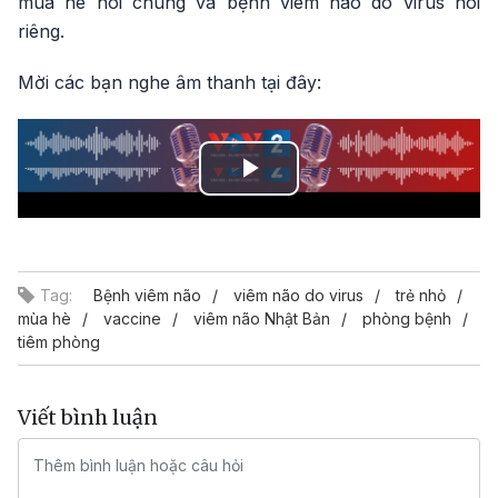
mùa hè nói chung và bệnh viêm não do virus nói
riêng.
Mời các bạn nghe âm thanh tại đây:
Play
Video
Tag:
Bệnh viêm não
viêm não do virus
trẻ nhỏ
mùa hè
vaccine
viêm não Nhật Bản
phòng bệnh
tiêm phòng
Viết bình luận