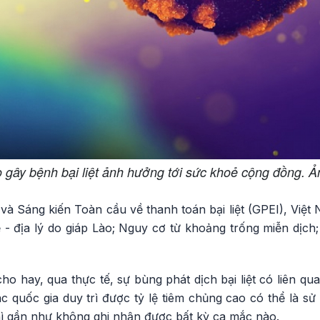
o gây bệnh bại liệt ảnh hưởng tới sức khoẻ cộng đồng. Ả
à Sáng kiến Toàn cầu về thanh toán bại liệt (GPEI), Việt
 - địa lý do giáp Lào; Nguy cơ từ khoảng trống miễn dịch
 hay, qua thực tế, sự bùng phát dịch bại liệt có liên qu
ác quốc gia duy trì được tỷ lệ tiêm chủng cao có thể là 
hì gần như không ghi nhận được bất kỳ ca mắc nào.