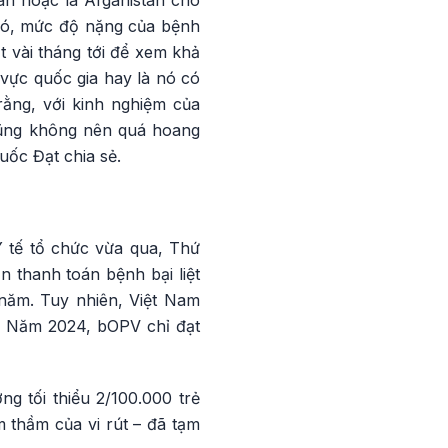
tan hoặc là Afganistan cho
 đó, mức độ nặng của bệnh
 vài tháng tới để xem khả
vực quốc gia hay là nó có
rằng, với kinh nghiệm của
 cũng không nên quá hoang
uốc Đạt chia sẻ.
Y tế tổ chức vừa qua, Thứ
 thanh toán bệnh bại liệt
 năm. Tuy nhiên, Việt Nam
êu. Năm 2024, bOPV chỉ đạt
g tối thiểu 2/100.000 trẻ
m thầm của vi rút – đã tạm