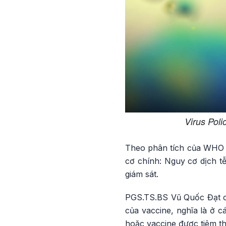
Virus Poli
Theo phân tích của WHO v
cơ chính: Nguy cơ dịch tễ
giám sát.
PGS.TS.BS Vũ Quốc Đạt cho
của vaccine, nghĩa là ở c
hoặc vaccine được tiêm t