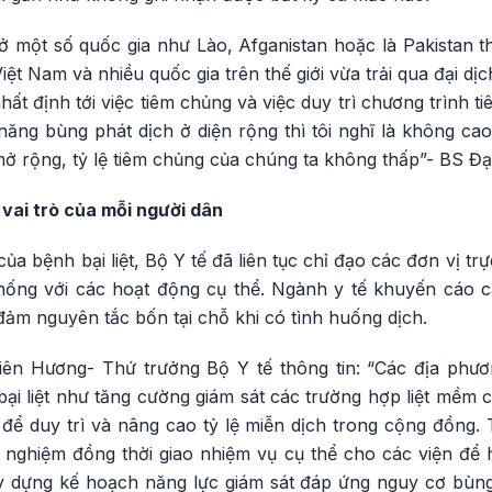
 một số quốc gia như Lào, Afganistan hoặc là Pakistan th
ệt Nam và nhiều quốc gia trên thế giới vừa trải qua đại dị
t định tới việc tiêm chủng và việc duy trì chương trình 
năng bùng phát dịch ở diện rộng thì tôi nghĩ là không ca
mở rộng, tỷ lệ tiêm chủng của chúng ta không thấp”- BS Đ
vai trò của mỗi người dân
ủa bệnh bại liệt, Bộ Y tế đã liên tục chỉ đạo các đơn vị trự
ống với các hoạt động cụ thể. Ngành y tế khuyến cáo 
ảm nguyên tắc bốn tại chỗ khi có tình huống dịch.
ên Hương- Thứ trưởng Bộ Y tế thông tin: “Các địa phư
i liệt như tăng cường giám sát các trường hợp liệt mềm 
để duy trì và nâng cao tỷ lệ miễn dịch trong cộng đồng.
 nghiệm đồng thời giao nhiệm vụ cụ thể cho các viện để
 dựng kế hoạch năng lực giám sát đáp ứng nguy cơ bùng ph