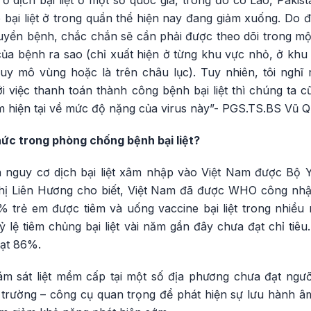
ổ dịch bại liệt ở một số quốc gia, trong đó có Lào, Pakis
e bại liệt ở trong quần thể hiện nay đang giảm xuống. Do
uyền bệnh, chắc chắn sẽ cần phải được theo dõi trong một
ủa bệnh ra sao (chỉ xuất hiện ở từng khu vực nhỏ, ở khu 
uy mô vùng hoặc là trên châu lục). Tuy nhiên, tôi nghĩ 
ới việc thanh toán thành công bệnh bại liệt thì chúng ta
iểm hiện tại về mức độ nặng của virus này”- PGS.TS.BS Vũ Q
ức trong phòng chống bệnh bại liệt?
 nguy cơ dịch bại liệt xâm nhập vào Việt Nam được Bộ 
ị Liên Hương cho biết, Việt Nam đã được WHO công nhận
 trẻ em được tiêm và uống vaccine bại liệt trong nhiều
ỷ lệ tiêm chủng bại liệt vài năm gần đây chưa đạt chỉ ti
đạt 86%.
ám sát liệt mềm cấp tại một số địa phương chưa đạt ngưỡn
i trường – công cụ quan trọng để phát hiện sự lưu hành â