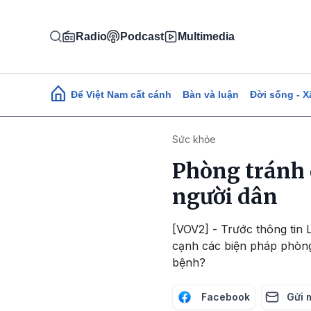
Nhảy đến nội dung
Radio
Podcast
Multimedia
Main navigation
Để Việt Nam cất cánh
Bàn và luận
Đời sống - X
Sức khỏe
Phòng tránh d
người dân
[VOV2] - Trước thông tin 
cạnh các biện pháp phòng
bệnh?
Facebook
Gửi 