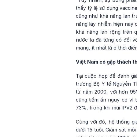
“Tuy nhiên, sự bùng phát 
thấy tỷ lệ sử dụng vaccin
cũng như khả năng lan tr
năng lây nhiễm hiện nay c
khả năng lan rộng trên q
nước ta đã từng có đối v
mang, ít nhất là ở thời đ
Việt Nam có gặp thách th
Tại cuộc họp để đánh giá
trưởng Bộ Y tế Nguyễn Th
từ năm 2000, với hơn 95%
cũng tiềm ẩn nguy cơ vì t
73%, trong khi mũi IPV2 
Cùng với đó, hệ thống gi
dưới 15 tuổi. Giám sát mô