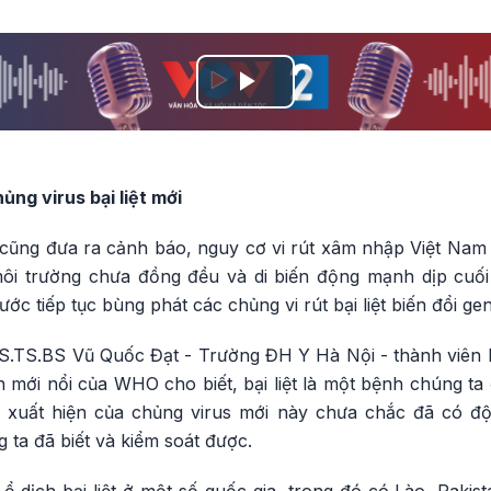
Play
Video
ng virus bại liệt mới
cũng đưa ra cảnh báo, nguy cơ vi rút xâm nhập Việt Nam là
môi trường chưa đồng đều và di biến động mạnh dịp cuố
ớc tiếp tục bùng phát các chủng vi rút bại liệt biến đổi gen
S.TS.BS Vũ Quốc Đạt - Trường ĐH Y Hà Nội - thành viên 
 mới nổi của WHO cho biết, bại liệt là một bệnh chúng ta
ự xuất hiện của chủng virus mới này chưa chắc đã có độ
ta đã biết và kiểm soát được.