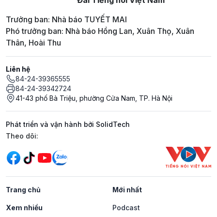
Trưởng ban: Nhà báo TUYẾT MAI
Phó trưởng ban: Nhà báo Hồng Lan, Xuân Thọ, Xuân
Thân, Hoài Thu
Liên hệ
84-24-39365555
84-24-39342724
41-43 phố Bà Triệu, phường Cửa Nam, TP. Hà Nội
Phát triển và vận hành bởi SolidTech
Mạng xã hội
Theo dõi:
Trang chủ
Mới nhất
Xem nhiều
Podcast