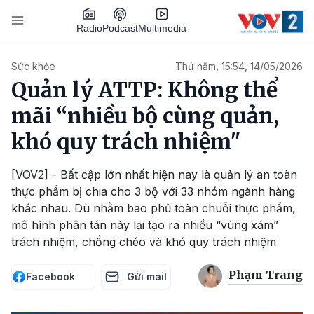
Nhảy đến nội dung
Podcast
Radio
Multimedia
Main navigation
Sức khỏe
Thứ năm, 15:54, 14/05/2026
Quản lý ATTP: Không thể
mãi “nhiều bộ cùng quản,
khó quy trách nhiệm"
[VOV2] - Bất cập lớn nhất hiện nay là quản lý an toàn
thực phẩm bị chia cho 3 bộ với 33 nhóm ngành hàng
khác nhau. Dù nhằm bao phủ toàn chuỗi thực phẩm,
mô hình phân tán này lại tạo ra nhiều “vùng xám”
trách nhiệm, chồng chéo và khó quy trách nhiệm
Phạm Trang
Facebook
Gửi mail