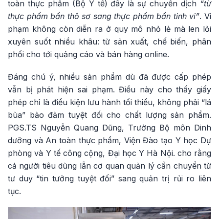
toàn thực phẩm (Bộ Y tế) đây là sự chuyển dịch
“từ
thực phẩm bẩn thô sơ sang thực phẩm bẩn tinh vi”
. Vi
phạm không còn diễn ra ở quy mô nhỏ lẻ mà len lỏi
xuyên suốt nhiều khâu: từ sản xuất, chế biến, phân
phối cho tới quảng cáo và bán hàng online.
Đáng chú ý, nhiều sản phẩm dù đã được cấp phép
vẫn bị phát hiện sai phạm. Điều này cho thấy giấy
phép chỉ là điều kiện lưu hành tối thiểu, không phải “lá
bùa” bảo đảm tuyệt đối cho chất lượng sản phẩm.
PGS.TS Nguyễn Quang Dũng, Trưởng Bộ môn Dinh
dưỡng và An toàn thực phẩm, Viện Đào tạo Y học Dự
phòng và Y tế công cộng, Đại học Y Hà Nội. cho rằng
cả người tiêu dùng lẫn cơ quan quản lý cần chuyển từ
tư duy “tin tưởng tuyệt đối” sang quản trị rủi ro liên
tục.