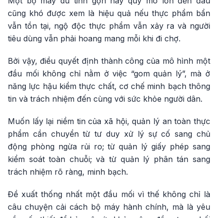
Một bộ máy dù tinh gọn hay quy mô lớn đến đâu
cũng khó được xem là hiệu quả nếu thực phẩm bẩn
vẫn tồn tại, ngộ độc thực phẩm vẫn xảy ra và người
tiêu dùng vẫn phải hoang mang mỗi khi đi chợ.
Bởi vậy, điều quyết định thành công của mô hình một
đầu mối không chỉ nằm ở việc “gom quản lý”, mà ở
năng lực hậu kiểm thực chất, cơ chế minh bạch thông
tin và trách nhiệm đến cùng với sức khỏe người dân.
Muốn lấy lại niềm tin của xã hội, quản lý an toàn thực
phẩm cần chuyển từ tư duy xử lý sự cố sang chủ
động phòng ngừa rủi ro; từ quản lý giấy phép sang
kiểm soát toàn chuỗi; và từ quản lý phân tán sang
trách nhiệm rõ ràng, minh bạch.
Đề xuất thống nhất một đầu mối vì thế không chỉ là
câu chuyện cải cách bộ máy hành chính, mà là yêu