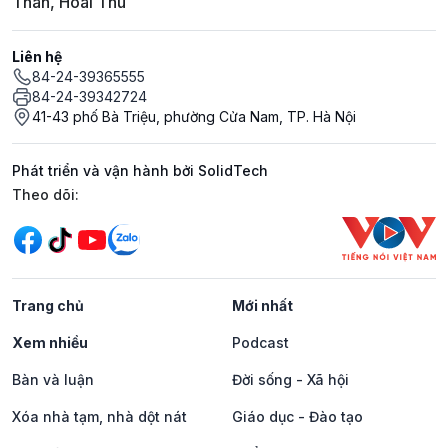
Thân, Hoài Thu
Liên hệ
84-24-39365555
84-24-39342724
41-43 phố Bà Triệu, phường Cửa Nam, TP. Hà Nội
Phát triển và vận hành bởi SolidTech
Mạng xã hội
Theo dõi:
Trang chủ
Mới nhất
Xem nhiều
Podcast
Bàn và luận
Đời sống - Xã hội
Xóa nhà tạm, nhà dột nát
Giáo dục - Đào tạo