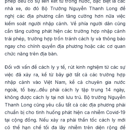
phép đều có sự liên kết từ trong nước, đặc biệt là các
nhà xe, do đó Bộ Trưởng Nguyễn Thanh Long đề
nghị các địa phương cần tăng cường hơn nữa việc
kiểm soát người nhập cảnh. Về phía người dân cũng
cần tăng cường phát hiện các trường hợp nhập cảnh
trái phép, trường hợp trốn tránh cách ly và thông báo
ngay cho chính quyền địa phương hoặc các cơ quan
chức năng trên địa bàn.
Đối với vấn đề cách ly y tế, rút kinh nghiệm từ các sự
việc đã xảy ra, kể từ bây giờ tất cả các trường hợp
nhập cảnh vào Việt Nam, kể cả chuyên gia nước
ngoài, tổ bay...đều phải cách ly tập trung 14 ngày,
không được cách ly tại nơi lưu trú. Bộ trưởng Nguyễn
Thanh Long cũng yêu cầu tất cả các địa phương phải
chuẩn bị cho tình huống phát hiện ca nhiễm Covid-19
tại cộng đồng. Nếu xảy ra phải thần tốc cách ly mới
có thể hạn chế tối đa lây nhiễm trên diện rộng để