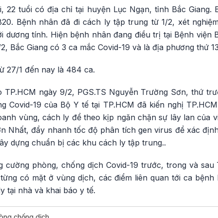
, 22 tuổi có địa chỉ tại huyện Lục Ngạn, tỉnh Bắc Giang.
20. Bệnh nhân đã đi cách ly tập trung từ 1/2, xét nghiệm 
 dương tính. Hiện bệnh nhân đang điều trị tại Bệnh viện 
2, Bắc Giang có 3 ca mắc Covid-19 và là địa phương thứ 13
ừ 27/1 đến nay là 484 ca.
ạo TP.HCM ngày 9/2, PGS.TS Nguyễn Trường Sơn, thứ trưở
ng Covid-19 của Bộ Y tế tại TP.HCM đã kiến nghị TP.HC
oanh vùng, cách ly để theo kịp ngăn chặn sự lây lan của 
ơn Nhất, đẩy nhanh tốc độ phân tích gen virus để xác định
y dựng chuẩn bị các khu cách ly tập trung..
g cường phòng, chống dịch Covid-19 trước, trong và sa
từng có mặt ở vùng dịch, các điểm liên quan tới ca bệnh 
y tại nhà và khai báo y tế.
òng chống dịch