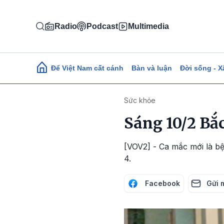
Nhảy đến nội dung
Radio
Podcast
Multimedia
Main navigation
Để Việt Nam cất cánh
Bàn và luận
Đời sống - X
Sức khỏe
Sáng 10/2 Bắ
[VOV2] - Ca mắc mới là bệ
4.
Facebook
Gửi 