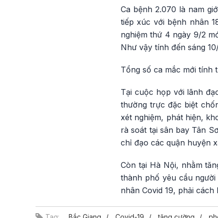
Ca bệnh 2.070 là nam giới
tiếp xúc với bệnh nhân 18
nghiệm thứ 4 ngày 9/2 mới
Như vậy tính đến sáng 10/
Tổng số ca mắc mới tính t
Tại cuộc họp với lãnh đ
thường trực đặc biệt chố
xét nghiệm, phát hiện, kh
rà soát tại sân bay Tân S
chỉ đạo các quận huyện xâ
Còn tại Hà Nội, nhằm tăn
thành phố yêu cầu người 
nhân Covid 19, phải cách l
Tag:
Bắc Giang
Covid-19
tăng cường
ph