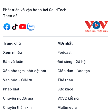
Phát triển và vận hành bởi SolidTech
Mạng xã hội
Theo dõi:
Trang chủ
Mới nhất
Xem nhiều
Podcast
Bàn và luận
Đời sống - Xã hội
Xóa nhà tạm, nhà dột nát
Giáo dục - Đào tạo
Văn hóa - Giải trí
Thể thao
Pháp luật
Sức khỏe
Chuyện người già
VOV2 kết nối
Chuyện thầm kín
Multimedia