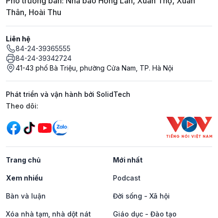
Phó trưởng ban: Nhà báo Hồng Lan, Xuân Thọ, Xuân
Thân, Hoài Thu
Liên hệ
84-24-39365555
84-24-39342724
41-43 phố Bà Triệu, phường Cửa Nam, TP. Hà Nội
Phát triển và vận hành bởi SolidTech
Mạng xã hội
Theo dõi:
Trang chủ
Mới nhất
Xem nhiều
Podcast
Bàn và luận
Đời sống - Xã hội
Xóa nhà tạm, nhà dột nát
Giáo dục - Đào tạo