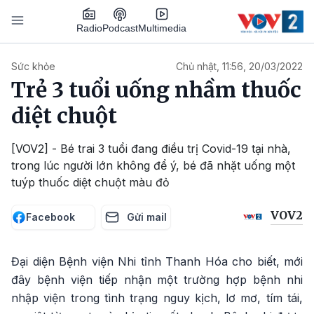
Nhảy đến nội dung
Podcast
Radio
Multimedia
Main navigation
Sức khỏe
Chủ nhật, 11:56, 20/03/2022
Trẻ 3 tuổi uống nhầm thuốc
diệt chuột
[VOV2] - Bé trai 3 tuổi đang điều trị Covid-19 tại nhà,
trong lúc người lớn không để ý, bé đã nhặt uống một
tuýp thuốc diệt chuột màu đỏ
VOV2
Facebook
Gửi mail
Đại diện Bệnh viện Nhi tỉnh Thanh Hóa cho biết, mới
đây bệnh viện tiếp nhận một trường hợp bệnh nhi
nhập viện trong tình trạng nguy kịch, lơ mơ, tím tái,