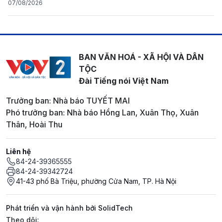
07/08/2026
BAN VĂN HOÁ - XÃ HỘI VÀ DÂN
TỘC
Đài Tiếng nói Việt Nam
Trưởng ban: Nhà báo TUYẾT MAI
Phó trưởng ban: Nhà báo Hồng Lan, Xuân Thọ, Xuân
Thân, Hoài Thu
Liên hệ
84-24-39365555
84-24-39342724
41-43 phố Bà Triệu, phường Cửa Nam, TP. Hà Nội
Phát triển và vận hành bởi SolidTech
Mạng xã hội
Theo dõi: