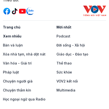
Mạng xã hội
Theo dõi:
Trang chủ
Mới nhất
Xem nhiều
Podcast
Bàn và luận
Đời sống - Xã hội
Xóa nhà tạm, nhà dột nát
Giáo dục - Đào tạo
Văn hóa - Giải trí
Thể thao
Pháp luật
Sức khỏe
Chuyện người già
VOV2 kết nối
Chuyện thầm kín
Multimedia
Học ngoại ngữ qua Radio