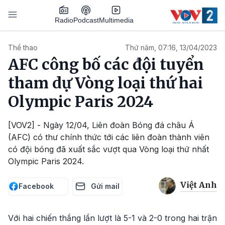
Nhảy đến nội dung
Podcast
Radio
Multimedia
Main navigation
Thể thao
Thứ năm, 07:16, 13/04/2023
AFC công bố các đội tuyển
tham dự Vòng loại thứ hai
Olympic Paris 2024
[VOV2] - Ngày 12/04, Liên đoàn Bóng đá châu Á
(AFC) có thư chính thức tới các liên đoàn thành viên
có đội bóng đã xuất sắc vượt qua Vòng loại thứ nhất
Olympic Paris 2024.
Việt Anh
Facebook
Gửi mail
Với hai chiến thắng lần lượt là 5-1 và 2-0 trong hai trận