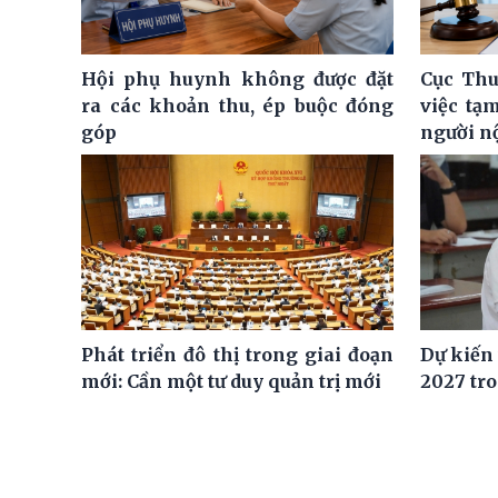
Hội phụ huynh không được đặt
Cục Thu
ra các khoản thu, ép buộc đóng
việc tạ
góp
người n
Phát triển đô thị trong giai đoạn
Dự kiến
mới: Cần một tư duy quản trị mới
2027 tro