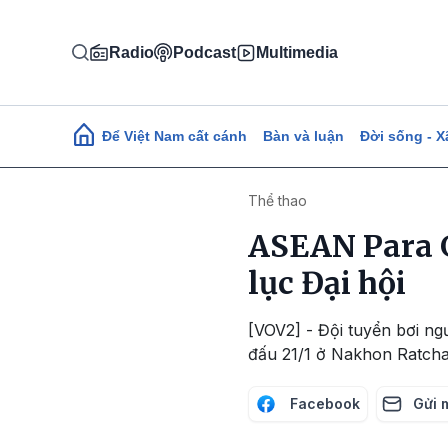
Nhảy đến nội dung
Radio
Podcast
Multimedia
Main navigation
Để Việt Nam cất cánh
Bàn và luận
Đời sống - X
Thể thao
ASEAN Para G
lục Đại hội
[VOV2] - Đội tuyển bơi ng
đấu 21/1 ở Nakhon Ratchas
Facebook
Gửi 