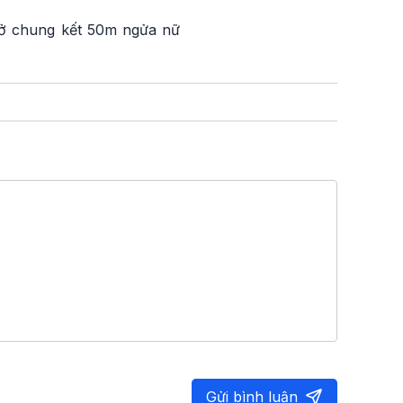
y ở chung kết 50m ngửa nữ
Gửi bình luận