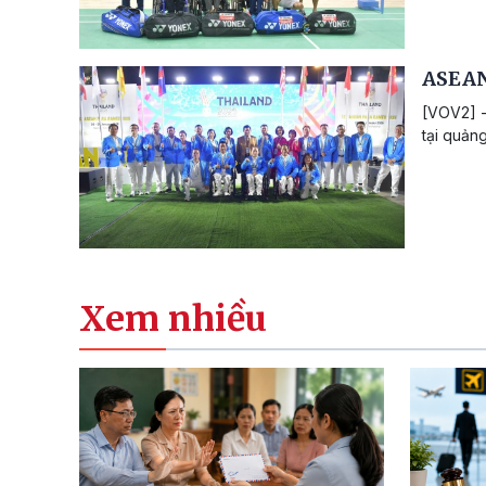
ASEAN
[VOV2] -
tại quản
Xem nhiều