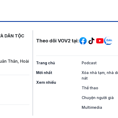
Mạng xã hội
VÀ DÂN TỘC
Theo dõi VOV2 tại:
uân Thân, Hoài
Trang chủ
Podcast
Mới nhất
Xóa nhà tạm, nhà d
nát
Xem nhiều
Thể thao
Chuyện người già
Multimedia