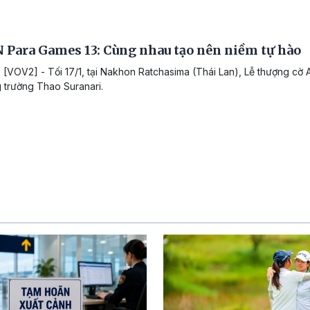
 Para Games 13: Cùng nhau tạo nên niềm tự hào
 [VOV2] - Tối 17/1, tại Nakhon Ratchasima (Thái Lan), Lễ thượng cờ
g trường Thao Suranari.