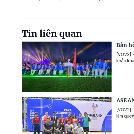
Tin liên quan
Bản hò
[VOV2] -
khắc kha
ASEAN
[VOV2] -
làm quen