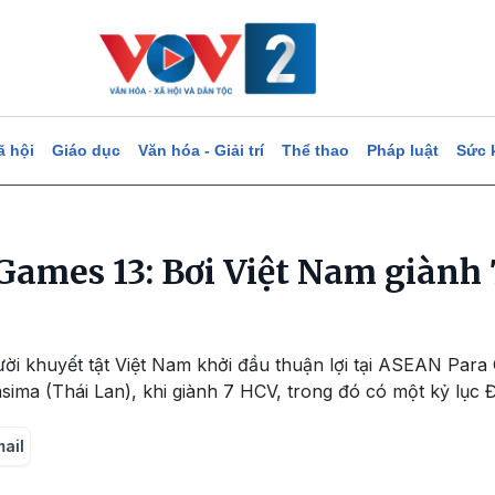
ã hội
Giáo dục
Văn hóa - Giải trí
Thể thao
Pháp luật
Sức 
ames 13: Bơi Việt Nam giành 
ười khuyết tật Việt Nam khởi đầu thuận lợi tại ASEAN Para
ima (Thái Lan), khi giành 7 HCV, trong đó có một kỷ lục Đ
mail