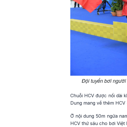
Đội tuyển bơi người
Chuỗi HCV được nối dài kh
Dung mang về thêm HCV ở 
Ở nội dung 50m ngửa nam 
HCV thứ sáu cho bơi Việt