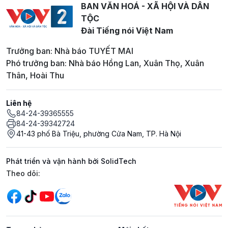
BAN VĂN HOÁ - XÃ HỘI VÀ DÂN
TỘC
Đài Tiếng nói Việt Nam
Trưởng ban: Nhà báo TUYẾT MAI
Phó trưởng ban: Nhà báo Hồng Lan, Xuân Thọ, Xuân
Thân, Hoài Thu
Liên hệ
84-24-39365555
84-24-39342724
41-43 phố Bà Triệu, phường Cửa Nam, TP. Hà Nội
Phát triển và vận hành bởi SolidTech
Mạng xã hội
Theo dõi: