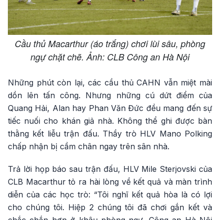
Cầu thủ Macarthur (áo trắng) chơi lùi sâu, phòng
ngự chặt chẽ. Ảnh: CLB Công an Hà Nội
Những phút còn lại, các cầu thủ CAHN vẫn miệt mài
dồn lên tấn công. Nhưng những cú dứt điểm của
Quang Hải, Alan hay Phan Văn Đức đều mang đến sự
tiếc nuối cho khán giả nhà. Không thể ghi được bàn
thằng kết liễu trận đấu. Thầy trò HLV Mano Polking
chấp nhận bị cầm chân ngay trên sân nhà.
Trả lời họp báo sau trận đấu, HLV Mile Sterjovski của
CLB Macarthur tỏ ra hài lòng về kết quả và màn trình
diễn của các học trò: “Tôi nghĩ kết quả hòa là có lợi
cho chúng tôi. Hiệp 2 chúng tôi đã chơi gắn kết và
chắc chắn hơn ở khâu phòng ngự. Công an Hà Nội