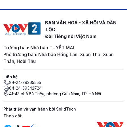
BAN VĂN HOÁ - XÃ HỘI VÀ DÂN
TỘC
Đài Tiếng nói Việt Nam
Trưởng ban: Nhà báo TUYẾT MAI
Phó trưởng ban: Nhà báo Hồng Lan, Xuân Thọ, Xuân
Thân, Hoài Thu
Liên hệ
84-24-39365555
84-24-39342724
41-43 phố Bà Triệu, phường Cửa Nam, TP. Hà Nội
Phát triển và vận hành bởi SolidTech
Mạng xã hội
Theo dõi: