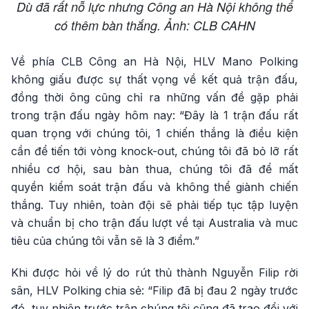
Dù đã rất nỗ lực nhưng Công an Hà Nội không thể
có thêm bàn thắng. Ảnh: CLB CAHN
Về phía CLB Công an Hà Nội, HLV Mano Polking
không giấu được sự thất vọng về kết quả trận đấu,
đồng thời ông cũng chỉ ra những vấn đề gặp phải
trong trận đấu ngày hôm nay: “Đây là 1 trận đấu rất
quan trọng với chúng tôi, 1 chiến thắng là điều kiện
cần để tiến tới vòng knock-out, chúng tôi đã bỏ lỡ rất
nhiều cơ hội, sau bàn thua, chúng tôi đã để mất
quyền kiểm soát trận đấu và không thể giành chiến
thắng. Tuy nhiên, toàn đội sẽ phải tiếp tục tập luyện
và chuẩn bị cho trận đấu lượt về tại Australia và muc
tiêu của chúng tôi vẫn sẽ là 3 điểm.”
Khi được hỏi về lý do rút thủ thành Nguyễn Filip rời
sân, HLV Polking chia sẻ: “Filip đã bị đau 2 ngày trước
đó, tuy nhiên trước trận chúng tôi cũng đã trao đổi với