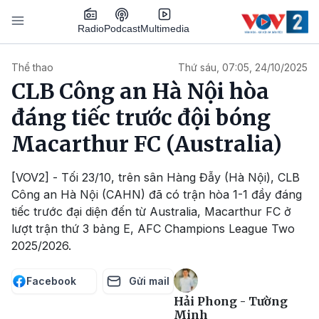
Nhảy đến nội dung
Podcast
Radio
Multimedia
Main navigation
Thể thao
Thứ sáu, 07:05, 24/10/2025
CLB Công an Hà Nội hòa
đáng tiếc trước đội bóng
Macarthur FC (Australia)
[VOV2] - Tối 23/10, trên sân Hàng Đẫy (Hà Nội), CLB
Công an Hà Nội (CAHN) đã có trận hòa 1-1 đầy đáng
tiếc trước đại diện đến từ Australia, Macarthur FC ở
lượt trận thứ 3 bảng E, AFC Champions League Two
2025/2026.
Facebook
Gửi mail
Hải Phong - Tường
Minh