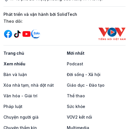
Phát triển và vận hành bởi SolidTech
Mạng xã hội
Theo dõi:
Trang chủ
Mới nhất
Xem nhiều
Podcast
Bàn và luận
Đời sống - Xã hội
Xóa nhà tạm, nhà dột nát
Giáo dục - Đào tạo
Văn hóa - Giải trí
Thể thao
Pháp luật
Sức khỏe
Chuyện người già
VOV2 kết nối
Chuyện thầm kín
Multimedia