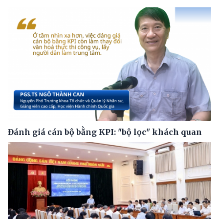
Đánh giá cán bộ bằng KPI: "bộ lọc" khách quan