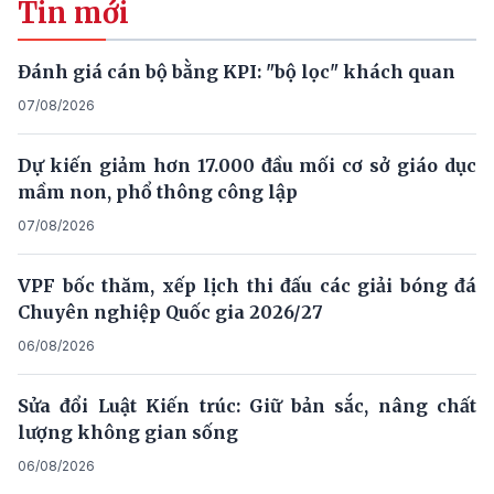
Tin mới
Đánh giá cán bộ bằng KPI: "bộ lọc" khách quan
07/08/2026
Dự kiến giảm hơn 17.000 đầu mối cơ sở giáo dục
mầm non, phổ thông công lập
07/08/2026
VPF bốc thăm, xếp lịch thi đấu các giải bóng đá
Chuyên nghiệp Quốc gia 2026/27
06/08/2026
Sửa đổi Luật Kiến trúc: Giữ bản sắc, nâng chất
lượng không gian sống
06/08/2026