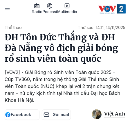
Nhảy đến nội dung
Podcast
Radio
Multimedia
Main navigation
Thể thao
Thứ sáu, 14:11, 14/11/2025
ĐH Tôn Đức Thắng và ĐH
Đà Nẵng vô địch giải bóng
rổ sinh viên toàn quốc
[VOV2] - Giải Bóng rổ Sinh viên Toàn quốc 2025 –
Cúp TV360, nằm trong hệ thống Giải Thể thao Sinh
viên Toàn quốc (NUC) khép lại với 2 trận chung kết
nam – nữ đầy kịch tính tại Nhà thi đấu Đại học Bách
Khoa Hà Nội.
Việt Anh
Facebook
Gửi mail