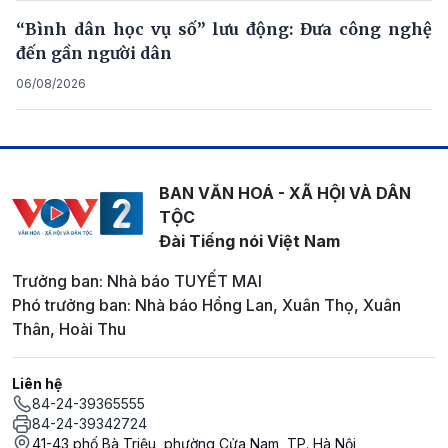
“Bình dân học vụ số” lưu động: Đưa công nghệ
đến gần người dân
06/08/2026
BAN VĂN HOÁ - XÃ HỘI VÀ DÂN
TỘC
Đài Tiếng nói Việt Nam
Trưởng ban: Nhà báo TUYẾT MAI
Phó trưởng ban: Nhà báo Hồng Lan, Xuân Thọ, Xuân
Thân, Hoài Thu
Liên hệ
84-24-39365555
84-24-39342724
41-43 phố Bà Triệu, phường Cửa Nam, TP. Hà Nội