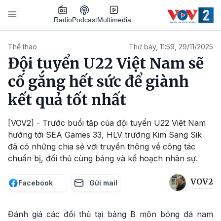
Nhảy đến nội dung
Podcast
Radio
Multimedia
Main navigation
Thể thao
Thứ bảy, 11:59, 29/11/2025
Đội tuyển U22 Việt Nam sẽ
cố gắng hết sức để giành
kết quả tốt nhất
[VOV2] - Trước buổi tập của đội tuyển U22 Việt Nam
hướng tới SEA Games 33, HLV trưởng Kim Sang Sik
đã có những chia sẻ với truyền thông về công tác
chuẩn bị, đối thủ cùng bảng và kế hoạch nhân sự.
VOV2
Facebook
Gửi mail
Đánh giá các đối thủ tại bảng B môn bóng đá nam