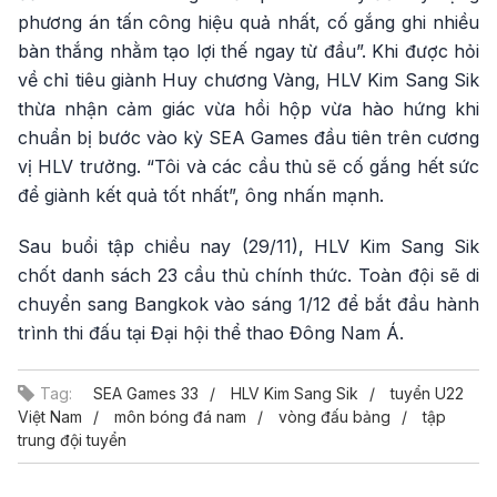
phương án tấn công hiệu quả nhất, cố gắng ghi nhiều
bàn thắng nhằm tạo lợi thế ngay từ đầu”. Khi được hỏi
về chỉ tiêu giành Huy chương Vàng, HLV Kim Sang Sik
thừa nhận cảm giác vừa hồi hộp vừa hào hứng khi
chuẩn bị bước vào kỳ SEA Games đầu tiên trên cương
vị HLV trưởng. “Tôi và các cầu thủ sẽ cố gắng hết sức
để giành kết quả tốt nhất”, ông nhấn mạnh.
Sau buổi tập chiều nay (29/11), HLV Kim Sang Sik
chốt danh sách 23 cầu thủ chính thức. Toàn đội sẽ di
chuyển sang Bangkok vào sáng 1/12 để bắt đầu hành
trình thi đấu tại Đại hội thể thao Đông Nam Á.
Tag:
SEA Games 33
HLV Kim Sang Sik
tuyển U22
Việt Nam
môn bóng đá nam
vòng đấu bảng
tập
trung đội tuyển