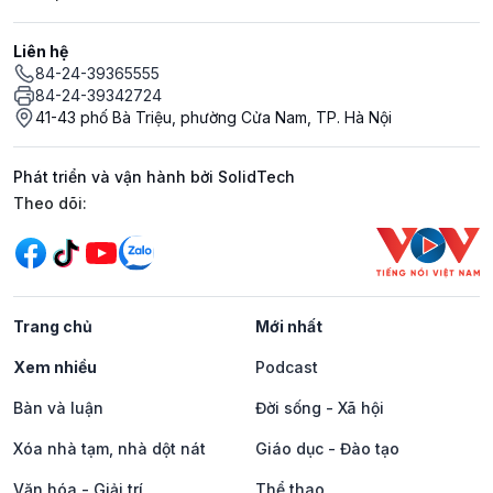
Liên hệ
84-24-39365555
84-24-39342724
41-43 phố Bà Triệu, phường Cửa Nam, TP. Hà Nội
Phát triển và vận hành bởi SolidTech
Mạng xã hội
Theo dõi:
Trang chủ
Mới nhất
Xem nhiều
Podcast
Bàn và luận
Đời sống - Xã hội
Xóa nhà tạm, nhà dột nát
Giáo dục - Đào tạo
Văn hóa - Giải trí
Thể thao