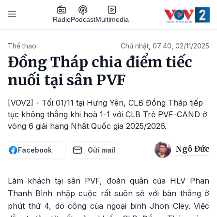
Nhảy đến nội dung
Podcast
Radio
Multimedia
Main navigation
Thể thao
Chủ nhật, 07:40, 02/11/2025
Đồng Tháp chia điểm tiếc
nuối tại sân PVF
[VOV2] - Tối 01/11 tại Hưng Yên, CLB Đồng Tháp tiếp
tục không thắng khi hoà 1-1 với CLB Trẻ PVF-CAND ở
vòng 6 giải hạng Nhất Quốc gia 2025/2026.
Ngô Đức
Facebook
Gửi mail
Làm khách tại sân PVF, đoàn quân của HLV Phan
Thanh Bình nhập cuộc rất suôn sẻ với bàn thắng ở
phút thứ 4, do công của ngoại binh Jhon Cley. Việc