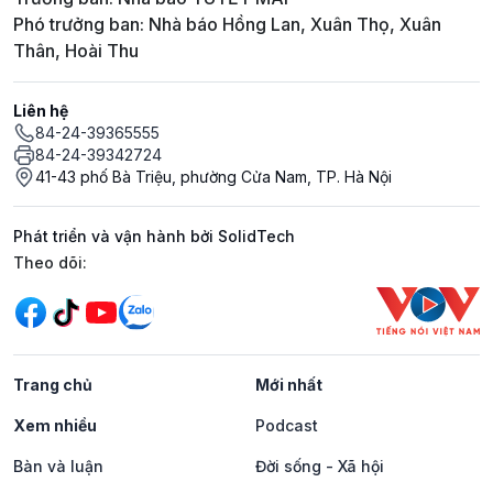
Phó trưởng ban: Nhà báo Hồng Lan, Xuân Thọ, Xuân
Thân, Hoài Thu
Liên hệ
84-24-39365555
84-24-39342724
41-43 phố Bà Triệu, phường Cửa Nam, TP. Hà Nội
Phát triển và vận hành bởi SolidTech
Mạng xã hội
Theo dõi:
Trang chủ
Mới nhất
Xem nhiều
Podcast
Bàn và luận
Đời sống - Xã hội