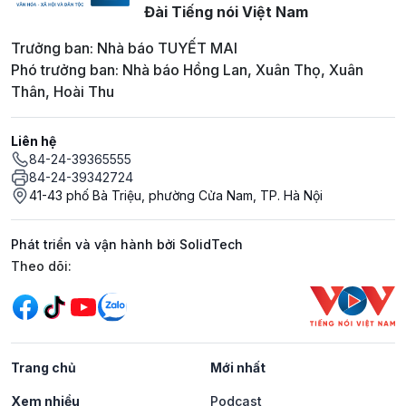
Đài Tiếng nói Việt Nam
Trưởng ban: Nhà báo TUYẾT MAI
Phó trưởng ban: Nhà báo Hồng Lan, Xuân Thọ, Xuân
Thân, Hoài Thu
Liên hệ
84-24-39365555
84-24-39342724
41-43 phố Bà Triệu, phường Cửa Nam, TP. Hà Nội
Phát triển và vận hành bởi SolidTech
Mạng xã hội
Theo dõi:
Trang chủ
Mới nhất
Xem nhiều
Podcast