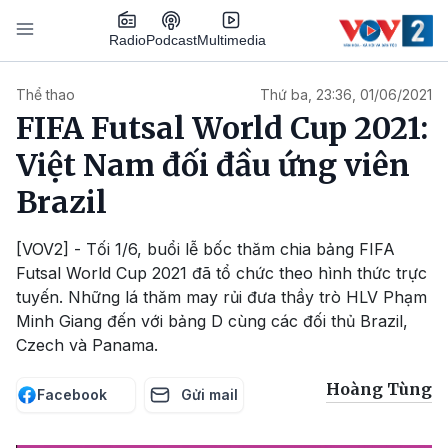
Nhảy đến nội dung
Podcast
Radio
Multimedia
Main navigation
Thể thao
Thứ ba, 23:36, 01/06/2021
FIFA Futsal World Cup 2021:
Việt Nam đối đầu ứng viên
Brazil
[VOV2] - Tối 1/6, buổi lễ bốc thăm chia bảng FIFA
Futsal World Cup 2021 đã tổ chức theo hình thức trực
tuyến. Những lá thăm may rủi đưa thầy trò HLV Phạm
Minh Giang đến với bảng D cùng các đối thủ Brazil,
Czech và Panama.
Hoàng Tùng
Facebook
Gửi mail