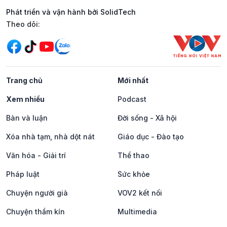
Phát triển và vận hành bởi SolidTech
Mạng xã hội
Theo dõi:
Trang chủ
Mới nhất
Xem nhiều
Podcast
Bàn và luận
Đời sống - Xã hội
Xóa nhà tạm, nhà dột nát
Giáo dục - Đào tạo
Văn hóa - Giải trí
Thể thao
Pháp luật
Sức khỏe
Chuyện người già
VOV2 kết nối
Chuyện thầm kín
Multimedia