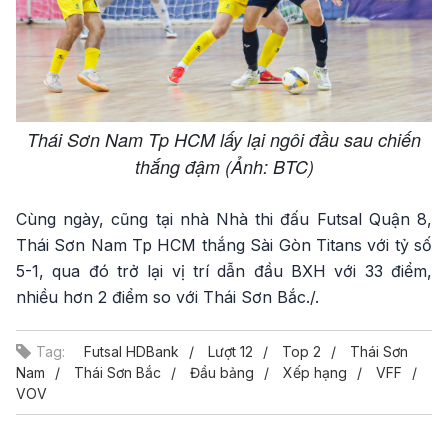
Thái Sơn Nam Tp HCM lấy lại ngôi đầu sau chiến
thắng đậm (Ảnh: BTC)
Cùng ngày, cũng tại nhà Nhà thi đấu Futsal Quận 8,
Thái Sơn Nam Tp HCM thắng Sài Gòn Titans với tỷ số
5-1, qua đó trở lại vị trí dẫn đầu BXH với 33 điểm,
nhiều hơn 2 điểm so với Thái Sơn Bắc./.
Tag:
Futsal HDBank
Lượt 12
Top 2
Thái Sơn
Nam
Thái Sơn Bắc
Đầu bảng
Xếp hạng
VFF
VOV