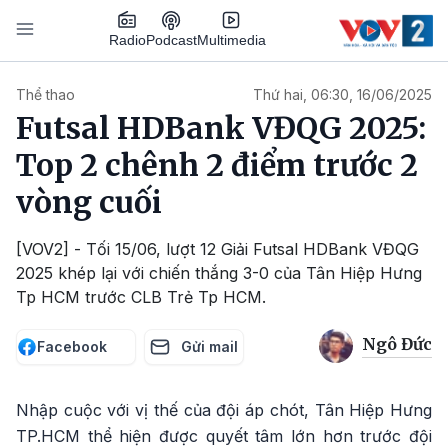
Nhảy đến nội dung
Podcast
Radio
Multimedia
Main navigation
Thể thao
Thứ hai, 06:30, 16/06/2025
Futsal HDBank VĐQG 2025:
Top 2 chênh 2 điểm trước 2
vòng cuối
[VOV2] - Tối 15/06, lượt 12 Giải Futsal HDBank VĐQG
2025 khép lại với chiến thắng 3-0 của Tân Hiệp Hưng
Tp HCM trước CLB Trẻ Tp HCM.
Ngô Đức
Facebook
Gửi mail
Nhập cuộc với vị thế của đội áp chót, Tân Hiệp Hưng
TP.HCM thể hiện được quyết tâm lớn hơn trước đội