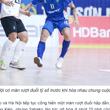
i có màn rượt đuổi tỷ số trước khi hòa nhau chung cuộ
o và Hà Nội tiếp tục cống hiến một màn rượt đuổi hấp dẫn
ng Kiên, nhưng Sahako lập tức gỡ hòa ở phút 13 nhờ c