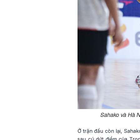
Sahako và Hà Nộ
Ở trận đấu còn lại, Sahak
sau cú dứt điểm của Trọ