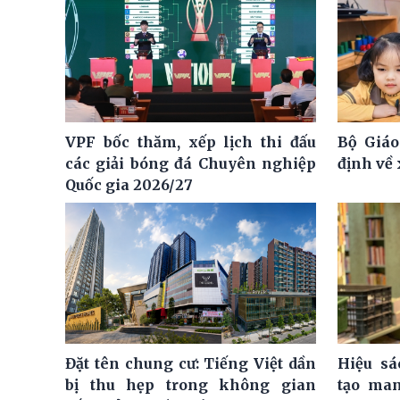
VPF bốc thăm, xếp lịch thi đấu
Bộ Giáo
các giải bóng đá Chuyên nghiệp
định về
Quốc gia 2026/27
Đặt tên chung cư: Tiếng Việt dần
Hiệu sá
bị thu hẹp trong không gian
tạo man