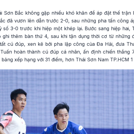
Thái Sơn Bắc không gặp nhiều khó khăn để áp đặt thế trận
ắc đã vươn lên dẫn trước 2-0, sau những pha tấn công áp 
ỷ số 3-0 trước khi hiệp một khép lại. Bước sang hiệp hai, 
ọ ghi thêm bàn thứ 4, sau khi tận dụng thời cơ từ những đ
ất cú đúp, xen kẽ bởi pha lập công của Đa Hải, đưa Th
 Tuấn hoàn thành cú đúp cá nhân, ấn định chiến thắng 
 bảng xếp hạng với 31 điểm, hơn Thái Sơn Nam TP.HCM 1 