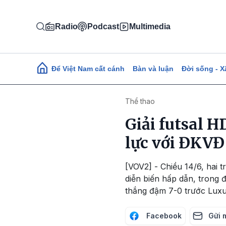
Nhảy đến nội dung
Radio
Podcast
Multimedia
Main navigation
Để Việt Nam cất cánh
Bàn và luận
Đời sống - X
Thể thao
Giải futsal 
lực với ĐKV
[VOV2] - Chiều 14/6, hai 
diễn biến hấp dẫn, trong đ
thắng đậm 7-0 trước Lux
Facebook
Gửi 