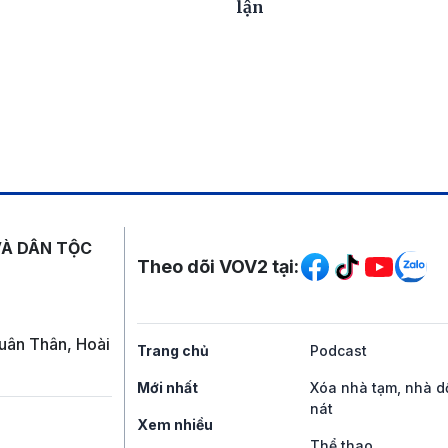
lận
Mạng xã hội
VÀ DÂN TỘC
Theo dõi VOV2 tại:
uân Thân, Hoài
Trang chủ
Podcast
Mới nhất
Xóa nhà tạm, nhà d
nát
Xem nhiều
Thể thao