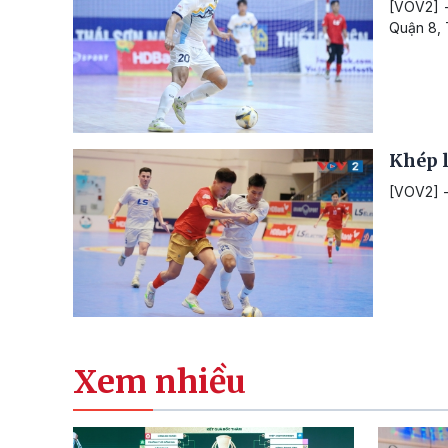
[VOV2] -
Quận 8,
Khép l
[VOV2] -
Xem nhiều