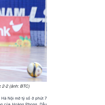
c 2-2 (ảnh: BTC)
. Hà Nội mở tỷ số ở phút 7
ông của Hoàng Phong. Dẫu