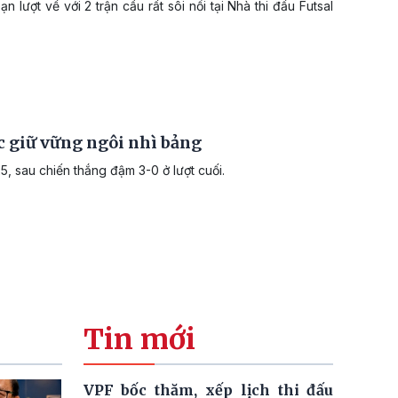
ượt về với 2 trận cầu rất sôi nổi tại Nhà thi đấu Futsal
c giữ vững ngôi nhì bảng
, sau chiến thắng đậm 3-0 ở lượt cuối.
Tin mới
VPF bốc thăm, xếp lịch thi đấu