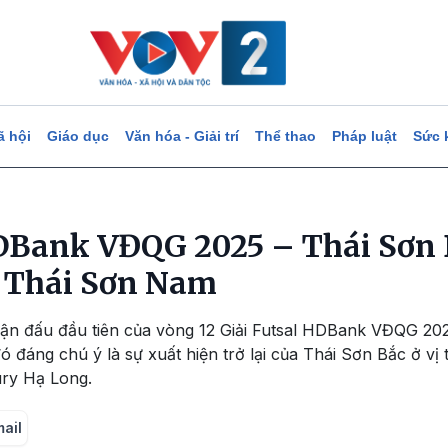
ã hội
Giáo dục
Văn hóa - Giải trí
Thể thao
Pháp luật
Sức 
HDBank VĐQG 2025 – Thái Sơn 
Đ Thái Sơn Nam
trận đấu đầu tiên của vòng 12 Giải Futsal HDBank VĐQG 20
ó đáng chú ý là sự xuất hiện trở lại của Thái Sơn Bắc ở vị
ury Hạ Long.
mail