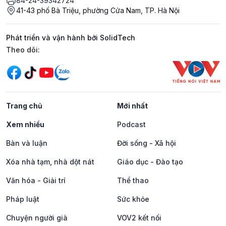
84-24-39342724
41-43 phố Bà Triệu, phường Cửa Nam, TP. Hà Nội
Phát triển và vận hành bởi SolidTech
Mạng xã hội
Theo dõi:
Trang chủ
Mới nhất
Xem nhiều
Podcast
Bàn và luận
Đời sống - Xã hội
Xóa nhà tạm, nhà dột nát
Giáo dục - Đào tạo
Văn hóa - Giải trí
Thể thao
Pháp luật
Sức khỏe
Chuyện người già
VOV2 kết nối