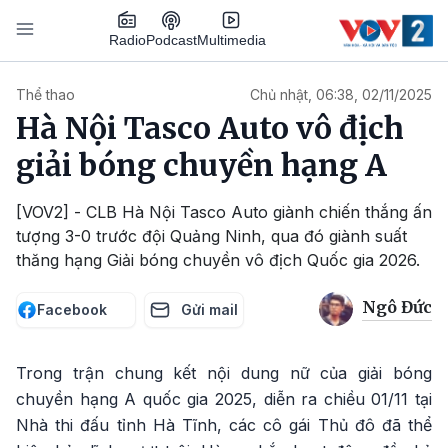
Nhảy đến nội dung
Podcast
Radio
Multimedia
Main navigation
Thể thao
Chủ nhật, 06:38, 02/11/2025
Hà Nội Tasco Auto vô địch
giải bóng chuyền hạng A
[VOV2] - CLB Hà Nội Tasco Auto giành chiến thắng ấn
tượng 3-0 trước đội Quảng Ninh, qua đó giành suất
thăng hạng Giải bóng chuyền vô địch Quốc gia 2026.
Ngô Đức
Facebook
Gửi mail
Trong trận chung kết nội dung nữ của giải bóng
chuyền hạng A quốc gia 2025, diễn ra chiều 01/11 tại
Nhà thi đấu tỉnh Hà Tĩnh, các cô gái Thủ đô đã thể