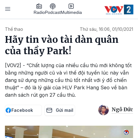
Nhảy đến nội dung
Podcast
Radio
Multimedia
Main navigation
Thể thao
Thứ sáu, 16:06, 01/10/2021
Hãy tin vào tài dàn quân
của thầy Park!
[VOV2] - “Chất lượng của nhiều cầu thủ mới không tốt
bằng những người cũ và vì thế đội tuyển lúc này vẫn
đang sử dụng những cầu thủ tốt nhất với ý đồ chiến
thuật” – đó là lý giải của HLV Park Hang Seo về bản
danh sách rút gọn 27 cầu thủ.
Ngô Đức
Facebook
Gửi mail