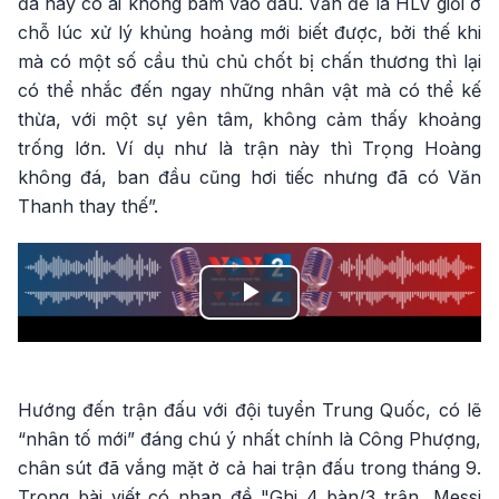
đá này có ai không bám vào đâu. Vấn đề là HLV giỏi ở
chỗ lúc xử lý khủng hoảng mới biết được, bởi thế khi
mà có một số cầu thủ chủ chốt bị chấn thương thì lại
có thể nhắc đến ngay những nhân vật mà có thể kế
thừa, với một sự yên tâm, không cảm thấy khoảng
trống lớn. Ví dụ như là trận này thì Trọng Hoàng
không đá, ban đầu cũng hơi tiếc nhưng đã có Văn
Thanh thay thế”.
Play
Video
Hướng đến trận đấu với đội tuyển Trung Quốc, có lẽ
“nhân tố mới” đáng chú ý nhất chính là Công Phượng,
chân sút đã vắng mặt ở cả hai trận đấu trong tháng 9.
Trong bài viết có nhan đề "Ghi 4 bàn/3 trận, Messi