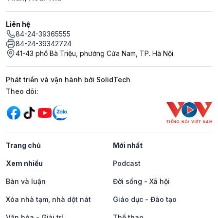
Liên hệ
84-24-39365555
84-24-39342724
41-43 phố Bà Triệu, phường Cửa Nam, TP. Hà Nội
Phát triển và vận hành bởi SolidTech
Mạng xã hội
Theo dõi:
Trang chủ
Mới nhất
Xem nhiều
Podcast
Bàn và luận
Đời sống - Xã hội
Xóa nhà tạm, nhà dột nát
Giáo dục - Đào tạo
Văn hóa - Giải trí
Thể thao