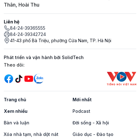
Thân, Hoài Thu
Liên hệ
84-24-39365555
84-24-39342724
41-43 phố Bà Triệu, phường Cửa Nam, TP. Hà Nội
Phát triển và vận hành bởi SolidTech
Mạng xã hội
Theo dõi:
Trang chủ
Mới nhất
Xem nhiều
Podcast
Bàn và luận
Đời sống - Xã hội
Xóa nhà tạm, nhà dột nát
Giáo dục - Đào tạo