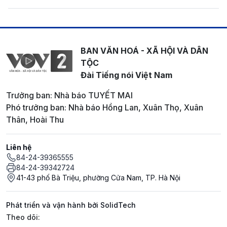
BAN VĂN HOÁ - XÃ HỘI VÀ DÂN
TỘC
Đài Tiếng nói Việt Nam
Trưởng ban: Nhà báo TUYẾT MAI
Phó trưởng ban: Nhà báo Hồng Lan, Xuân Thọ, Xuân
Thân, Hoài Thu
Liên hệ
84-24-39365555
84-24-39342724
41-43 phố Bà Triệu, phường Cửa Nam, TP. Hà Nội
Phát triển và vận hành bởi SolidTech
Mạng xã hội
Theo dõi: