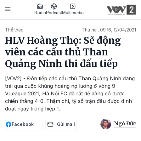
Nhảy đến nội dung
Podcast
Radio
Multimedia
Main navigation
Thể thao
Thứ hai, 09:16, 12/04/2021
HLV Hoàng Thọ: Sẽ động
viên các cầu thủ Than
Quảng Ninh thi đấu tiếp
[VOV2] - Đón tiếp các cầu thủ Than Quảng Ninh đang
trải qua cuộc khủng hoảng nợ lương ở vòng 9
V.League 2021, Hà Nội FC đã rất dễ dàng có được
chiến thắng 4-0. Thậm chí, tỷ số trận đấu được định
đoạt ngay trong hiệp 1.
Ngô Đức
Facebook
Gửi mail