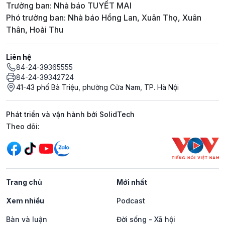
Trưởng ban: Nhà báo TUYẾT MAI
Phó trưởng ban: Nhà báo Hồng Lan, Xuân Thọ, Xuân
Thân, Hoài Thu
Liên hệ
84-24-39365555
84-24-39342724
41-43 phố Bà Triệu, phường Cửa Nam, TP. Hà Nội
Phát triển và vận hành bởi SolidTech
Mạng xã hội
Theo dõi:
Trang chủ
Mới nhất
Xem nhiều
Podcast
Bàn và luận
Đời sống - Xã hội