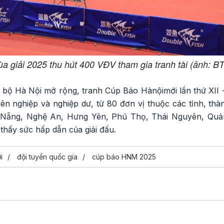
a giải 2025 thu hút 400 VĐV tham gia tranh tài (ảnh: B
c bộ Hà Nội mở rộng, tranh Cúp Báo Hànộimới lần thứ XII 
ên nghiệp và nghiệp dư, từ 80 đơn vị thuộc các tỉnh, th
 Nẵng, Nghệ An, Hưng Yên, Phú Thọ, Thái Nguyên, Quả
 thấy sức hấp dẫn của giải đấu.
i
đội tuyển quốc gia
cúp báo HNM 2025