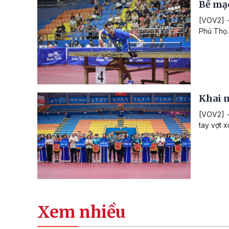
Bế mạc
[VOV2] -
Phú Thọ.
Khai m
[VOV2] -
tay vợt x
Xem nhiều