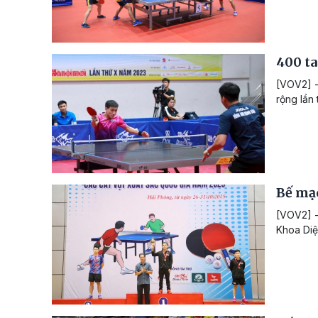
400 ta
[VOV2] -
rộng lần 
Bế mạc
[VOV2] -
Khoa Diệ