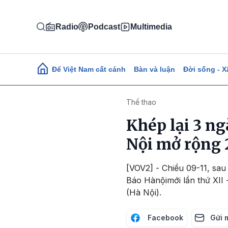
Nhảy đến nội dung
Radio
Podcast
Multimedia
Main navigation
Để Việt Nam cất cánh
Bàn và luận
Đời sống - X
Thể thao
Khép lại 3 ng
Nội mở rộng 
[VOV2] - Chiều 09-11, sau
Báo Hànộimới lần thứ XII 
(Hà Nội).
Facebook
Gửi 