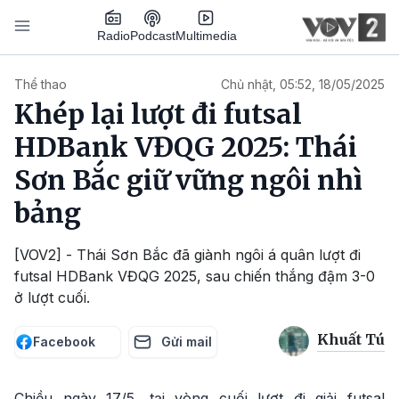
Nhảy đến nội dung
Podcast
Radio
Multimedia
Main navigation
Thể thao
Chủ nhật, 05:52, 18/05/2025
Khép lại lượt đi futsal
HDBank VĐQG 2025: Thái
Sơn Bắc giữ vững ngôi nhì
bảng
[VOV2] - Thái Sơn Bắc đã giành ngôi á quân lượt đi
futsal HDBank VĐQG 2025, sau chiến thắng đậm 3-0
ở lượt cuối.
Khuất Tú
Facebook
Gửi mail
Chiều ngày 17/5, tại vòng cuối lượt đi giải futsal