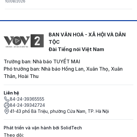
10/08/2026
BAN VĂN HOÁ - XÃ HỘI VÀ DÂN
TỘC
Đài Tiếng nói Việt Nam
Trưởng ban: Nhà báo TUYẾT MAI
Phó trưởng ban: Nhà báo Hồng Lan, Xuân Thọ, Xuân
Thân, Hoài Thu
Liên hệ
84-24-39365555
84-24-39342724
41-43 phố Bà Triệu, phường Cửa Nam, TP. Hà Nội
Phát triển và vận hành bởi SolidTech
Mạng xã hội
Theo dõi: