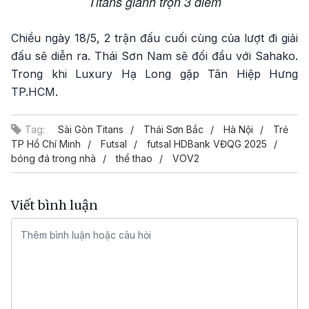
Titans giành trọn 3 điểm
Chiều ngày 18/5, 2 trận đấu cuối cùng của lượt đi giải
đấu sẽ diễn ra. Thái Sơn Nam sẽ đối đầu với Sahako.
Trong khi Luxury Hạ Long gặp Tân Hiệp Hưng
TP.HCM.
Tag:
Sài Gòn Titans
Thái Sơn Bắc
Hà Nội
Trẻ
TP Hồ Chí Minh
Futsal
futsal HDBank VĐQG 2025
bóng đá trong nhà
thể thao
VOV2
Viết bình luận