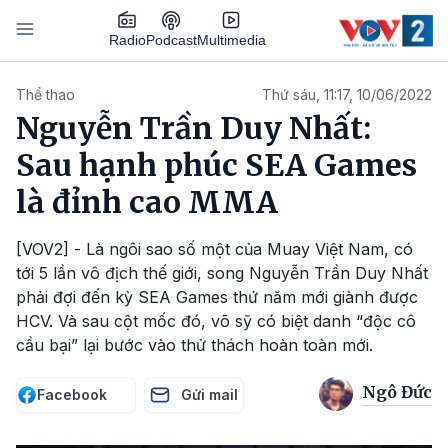
Nhảy đến nội dung
Podcast
Radio
Multimedia
Main navigation
Thể thao
Thứ sáu, 11:17, 10/06/2022
Nguyễn Trần Duy Nhất:
Sau hạnh phúc SEA Games
là đỉnh cao MMA
[VOV2] - Là ngôi sao số một của Muay Việt Nam, có
tới 5 lần vô địch thế giới, song Nguyễn Trần Duy Nhất
phải đợi đến kỳ SEA Games thứ năm mới giành được
HCV. Và sau cột mốc đó, võ sỹ có biệt danh “độc cô
cầu bại” lại bước vào thử thách hoàn toàn mới.
Ngô Đức
Facebook
Gửi mail