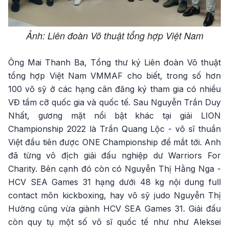
Ảnh: Liên đoàn Võ thuật tổng hợp Việt Nam
Ông Mai Thanh Ba, Tổng thư ký Liên đoàn Võ thuật
tổng hợp Việt Nam VMMAF cho biết, trong số hơn
100 võ sỹ ở các hạng cân đăng ký tham gia có nhiều
VĐ tầm cỡ quốc gia và quốc tế. Sau Nguyễn Trần Duy
Nhất, gương mặt nổi bật khác tại giải LION
Championship 2022 là Trần Quang Lộc - võ sĩ thuần
Việt đầu tiên được ONE Championship để mắt tới. Anh
đã từng vô địch giải đấu nghiệp dư Warriors For
Charity. Bên cạnh đó còn có Nguyễn Thị Hằng Nga -
HCV SEA Games 31 hạng dưới 48 kg nội dung full
contact môn kickboxing, hay võ sỹ judo Nguyễn Thị
Hường cũng vừa giành HCV SEA Games 31. Giải đấu
còn quy tụ một số võ sĩ quốc tế như như Aleksei