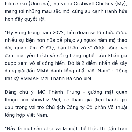
Filonenko (Ucraina), nữ võ sĩ Cashwell Chelsey (Mỹ),
mang tới những màu sắc mới cùng sự cạnh tranh hứa
hẹn đầy quyết liệt.
“Hy vọng trong năm 2022, Liên đoàn sẽ tổ chức được
nhiều sự kiện hơn nữa để phục vụ người hâm mộ theo
dõi, quan tâm. Ở đây, bản thân võ sĩ được sống với
đam mê, yêu thích và sống bằng nghề, còn khán giả
được xem võ sĩ cống hiến. Đó là 2 điểm nhấn để xây
dựng giải đấu MMA danh tiếng nhất Việt Nam” - Tổng
thư ký VMMAF Mai Thanh Ba cho biết.
Đáng chú ý, MC Thành Trung – gương mặt quen
thuộc của showbiz Việt, sẽ tham gia điều hành giải
đấu trong vai trò Chủ tịch Công ty Cổ phần Võ thuật
tổng hợp Việt Nam.
“Đây là một sân chơi và là một thể thức thi đấu trên