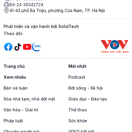
84-24-39342724
41-43 phố Bà Triệu, phường Cửa Nam, TP. Hà Nội
Phát triển và vận hành bởi SolidTech
Mạng xã hội
Theo dõi:
Trang chủ
Mới nhất
Xem nhiều
Podcast
Bàn và luận
Đời sống - Xã hội
Xóa nhà tạm, nhà dột nát
Giáo dục - Đào tạo
Văn hóa - Giải trí
Thể thao
Pháp luật
Sức khỏe
Chuyện người già
VOV2 kết nối