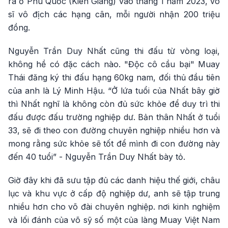
ra ở Phú Quốc (Kiên Giang) vào tháng 1 năm 2023, võ
sĩ vô địch các hạng cân, mỗi người nhận 200 triệu
đồng.
Nguyễn Trần Duy Nhất cũng thi đấu từ vòng loại,
không hề có đặc cách nào. "Độc cô cầu bại" Muay
Thái đăng ký thi đấu hạng 60kg nam, đối thủ đầu tiên
của anh là Lý Minh Hậu. “Ở lứa tuổi của Nhất bây giờ
thì Nhất nghĩ là không còn đủ sức khỏe để duy trì thi
đấu được đấu trường nghiệp dư. Bản thân Nhất ở tuổi
33, sẽ đi theo con đường chuyên nghiệp nhiều hơn và
mong rằng sức khỏe sẽ tốt để mình đi con đường này
đến 40 tuổi” - Nguyễn Trần Duy Nhất bày tỏ.
Giờ đây khi đã sưu tập đủ các danh hiệu thế giới, châu
lục và khu vực ở cấp độ nghiệp dư, anh sẽ tập trung
nhiều hơn cho võ đài chuyên nghiệp. nơi kinh nghiệm
và lối đánh của võ sỹ số một của làng Muay Việt Nam