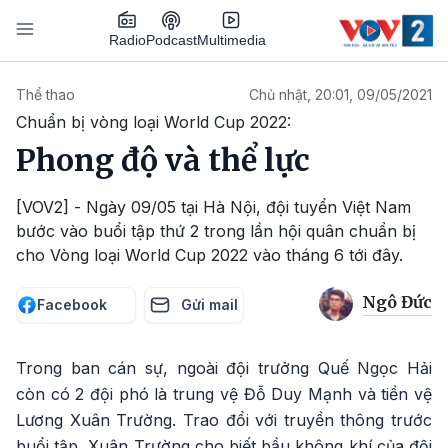
Nhảy đến nội dung
Podcast
Radio
Multimedia
Main navigation
Thể thao
Chủ nhật, 20:01, 09/05/2021
Chuẩn bị vòng loại World Cup 2022:
Phong độ và thể lực
[VOV2] - Ngày 09/05 tại Hà Nội, đội tuyển Việt Nam
bước vào buổi tập thứ 2 trong lần hội quân chuẩn bị
cho Vòng loại World Cup 2022 vào tháng 6 tới đây.
Ngô Đức
Facebook
Gửi mail
Trong ban cán sự, ngoài đội trưởng Quế Ngọc Hải
còn có 2 đội phó là trung vệ Đỗ Duy Mạnh và tiền vệ
Lương Xuân Trường. Trao đổi với truyền thông trước
buổi tập, Xuân Trường cho biết bầu không khí của đội