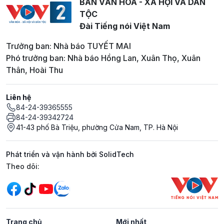
BAN VĂN HOÁ - XÃ HỘI VÀ DÂN
TỘC
Đài Tiếng nói Việt Nam
Trưởng ban: Nhà báo TUYẾT MAI
Phó trưởng ban: Nhà báo Hồng Lan, Xuân Thọ, Xuân
Thân, Hoài Thu
Liên hệ
84-24-39365555
84-24-39342724
41-43 phố Bà Triệu, phường Cửa Nam, TP. Hà Nội
Phát triển và vận hành bởi SolidTech
Mạng xã hội
Theo dõi:
Trang chủ
Mới nhất