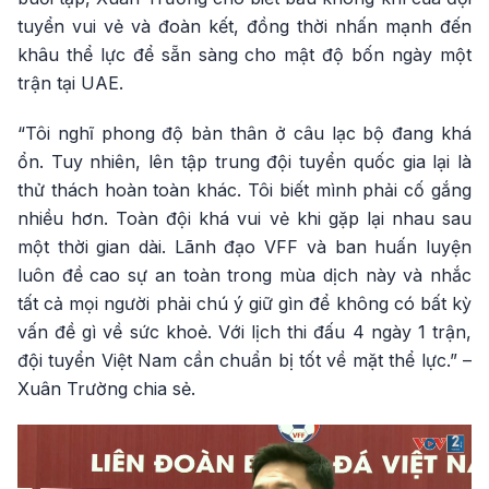
tuyển vui vẻ và đoàn kết, đồng thời nhấn mạnh đến
khâu thể lực để sẵn sàng cho mật độ bốn ngày một
trận tại UAE.
“Tôi nghĩ phong độ bản thân ở câu lạc bộ đang khá
ổn. Tuy nhiên, lên tập trung đội tuyển quốc gia lại là
thử thách hoàn toàn khác. Tôi biết mình phải cố gắng
nhiều hơn. Toàn đội khá vui vẻ khi gặp lại nhau sau
một thời gian dài. Lãnh đạo VFF và ban huấn luyện
luôn đề cao sự an toàn trong mùa dịch này và nhắc
tất cả mọi người phải chú ý giữ gìn để không có bất kỳ
vấn đề gì về sức khoẻ. Với lịch thi đấu 4 ngày 1 trận,
đội tuyển Việt Nam cần chuẩn bị tốt về mặt thể lực.” –
Xuân Trường chia sẻ.