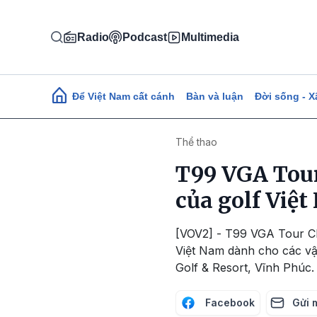
Nhảy đến nội dung
Radio
Podcast
Multimedia
Main navigation
Để Việt Nam cất cánh
Bàn và luận
Đời sống - X
Thể thao
T99 VGA Tour
của golf Việ
[VOV2] - T99 VGA Tour Ch
Việt Nam dành cho các vận
Golf & Resort, Vĩnh Phúc.
Facebook
Gửi 