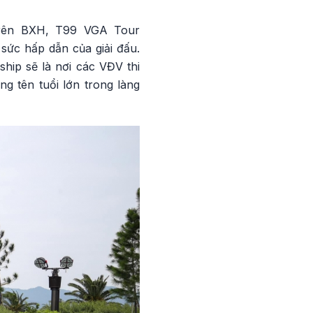
trên BXH, T99 VGA Tour
sức hấp dẫn của giải đấu.
ip sẽ là nơi các VĐV thi
g tên tuổi lớn trong làng