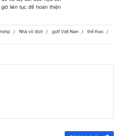
iờ liên tục để hoàn thiện
nship
Nhà vô địch
golf Việt Nam
thể thao