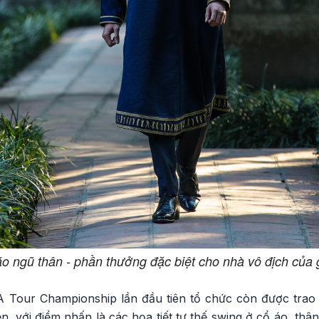
o ngũ thân - phần thưởng đặc biệt cho nhà vô địch của 
Tour Championship lần đầu tiên tổ chức còn được trao 
, với điểm nhấn là các họa tiết tư thế swing ở cổ áo, thân