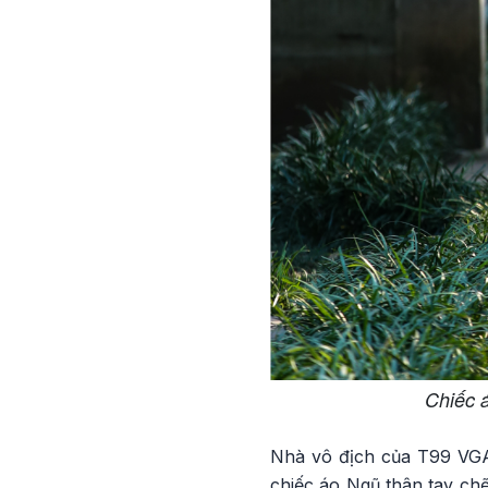
Chiếc á
Nhà vô địch của T99 VGA 
chiếc áo Ngũ thân tay chẽn