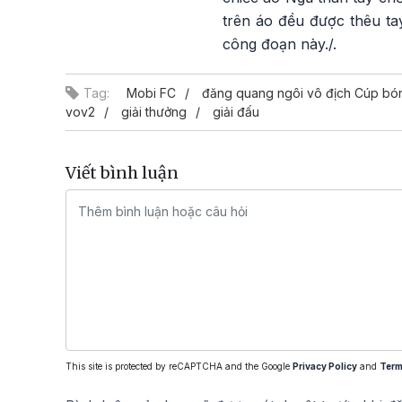
trên áo đều được thêu ta
công đoạn này./.
Tag:
Mobi FC
đăng quang ngôi vô địch Cúp bó
vov2
giải thưởng
giải đấu
Viết bình luận
This site is protected by reCAPTCHA and the Google
Privacy Policy
and
Term