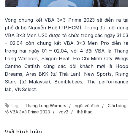
Vòng chung kết VBA 3x3 Prime 2023 sẽ diễn ra tại
phố đi bộ Nguyễn Huệ (TP.HCM). Trong đó, nội dung
VBA 3x3 Men U20 được tổ chức trong các ngày 31.03
– 02.04 còn chung kết VBA 3x3 Men Pro diễn ra
trong hai ngày 01 – 02.04, với 4 đội VBA là Thang
Long Warriors, Saigon Heat, Ho Chi Minh City Wings
Cantho Catfish cùng các đội khách mời là Hoop
Dreams, Ares BKK (từ Thái Lan), New Sports, Rising
Stars (từ Malaysia), Bumblebees, The performance
lab, VNSelect.
Tag:
Thang Long Warriors
ngôi vô địch
Giải bóng
rổ VBA 3x3 Prime 2023
vov2
thể thao
Viết bình luận