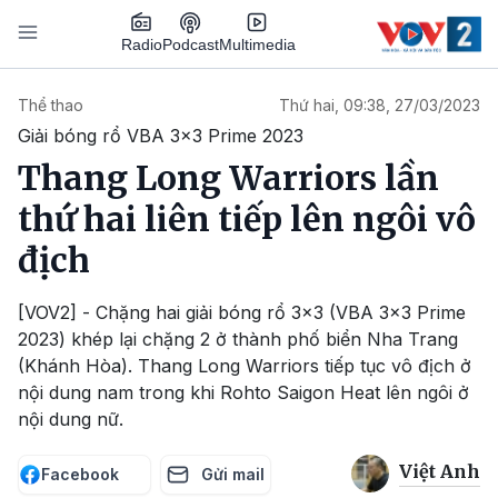
Nhảy đến nội dung
Podcast
Radio
Multimedia
Main navigation
Thể thao
Thứ hai, 09:38, 27/03/2023
Giải bóng rổ VBA 3x3 Prime 2023
Thang Long Warriors lần
thứ hai liên tiếp lên ngôi vô
địch
[VOV2] - Chặng hai giải bóng rổ 3x3 (VBA 3x3 Prime
2023) khép lại chặng 2 ở thành phố biển Nha Trang
(Khánh Hòa). Thang Long Warriors tiếp tục vô địch ở
nội dung nam trong khi Rohto Saigon Heat lên ngôi ở
nội dung nữ.
Việt Anh
Facebook
Gửi mail