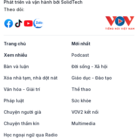
Phát triển và vận hành bởi SolidTech
Mạng xã hội
Theo dõi:
Trang chủ
Mới nhất
Xem nhiều
Podcast
Bàn và luận
Đời sống - Xã hội
Xóa nhà tạm, nhà dột nát
Giáo dục - Đào tạo
Văn hóa - Giải trí
Thể thao
Pháp luật
Sức khỏe
Chuyện người già
VOV2 kết nối
Chuyện thầm kín
Multimedia
Học ngoại ngữ qua Radio