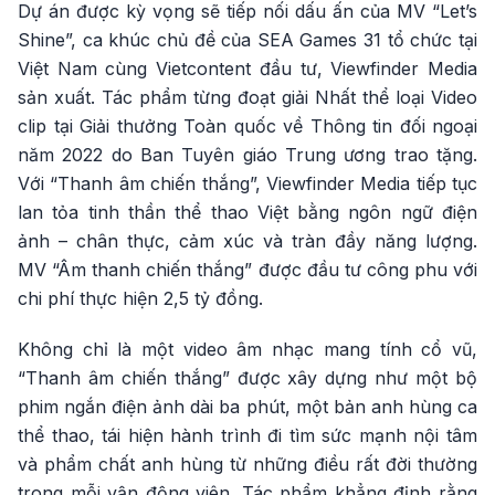
Dự án được kỳ vọng sẽ tiếp nối dấu ấn của MV “Let’s
Shine”, ca khúc chủ đề của SEA Games 31 tổ chức tại
Việt Nam cùng Vietcontent đầu tư, Viewfinder Media
sản xuất. Tác phẩm từng đoạt giải Nhất thể loại Video
clip tại Giải thưởng Toàn quốc về Thông tin đối ngoại
năm 2022 do Ban Tuyên giáo Trung ương trao tặng.
Với “Thanh âm chiến thắng”, Viewfinder Media tiếp tục
lan tỏa tinh thần thể thao Việt bằng ngôn ngữ điện
ảnh – chân thực, cảm xúc và tràn đầy năng lượng.
MV “Âm thanh chiến thắng” được đầu tư công phu với
chi phí thực hiện 2,5 tỷ đồng.
Không chỉ là một video âm nhạc mang tính cổ vũ,
“Thanh âm chiến thắng” được xây dựng như một bộ
phim ngắn điện ảnh dài ba phút, một bản anh hùng ca
thể thao, tái hiện hành trình đi tìm sức mạnh nội tâm
và phẩm chất anh hùng từ những điều rất đời thường
trong mỗi vận động viên. Tác phẩm khẳng định rằng