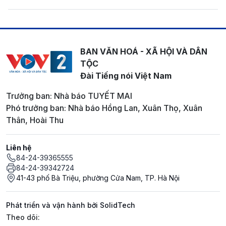
BAN VĂN HOÁ - XÃ HỘI VÀ DÂN
TỘC
Đài Tiếng nói Việt Nam
Trưởng ban: Nhà báo TUYẾT MAI
Phó trưởng ban: Nhà báo Hồng Lan, Xuân Thọ, Xuân
Thân, Hoài Thu
Liên hệ
84-24-39365555
84-24-39342724
41-43 phố Bà Triệu, phường Cửa Nam, TP. Hà Nội
Phát triển và vận hành bởi SolidTech
Mạng xã hội
Theo dõi: