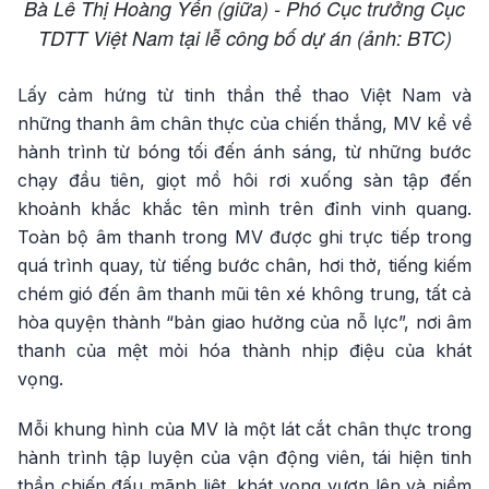
Bà Lê Thị Hoàng Yến (giữa) - Phó Cục trưởng Cục
TDTT Việt Nam tại lễ công bố dự án (ảnh: BTC)
Lấy cảm hứng từ tinh thần thể thao Việt Nam và
những thanh âm chân thực của chiến thắng, MV kể về
hành trình từ bóng tối đến ánh sáng, từ những bước
chạy đầu tiên, giọt mồ hôi rơi xuống sàn tập đến
khoảnh khắc khắc tên mình trên đỉnh vinh quang.
Toàn bộ âm thanh trong MV được ghi trực tiếp trong
quá trình quay, từ tiếng bước chân, hơi thở, tiếng kiếm
chém gió đến âm thanh mũi tên xé không trung, tất cả
hòa quyện thành “bản giao hưởng của nỗ lực”, nơi âm
thanh của mệt mỏi hóa thành nhịp điệu của khát
vọng.
Mỗi khung hình của MV là một lát cắt chân thực trong
hành trình tập luyện của vận động viên, tái hiện tinh
thần chiến đấu mãnh liệt, khát vọng vươn lên và niềm