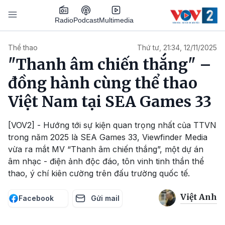
Nhảy đến nội dung
Podcast
Radio
Multimedia
Main navigation
Thể thao
Thứ tư, 21:34, 12/11/2025
"Thanh âm chiến thắng" –
đồng hành cùng thể thao
Việt Nam tại SEA Games 33
[VOV2] - Hướng tới sự kiện quan trọng nhất của TTVN
trong năm 2025 là SEA Games 33, Viewfinder Media
vừa ra mắt MV “Thanh âm chiến thắng”, một dự án
âm nhạc - điện ảnh độc đáo, tôn vinh tinh thần thể
thao, ý chí kiên cường trên đấu trường quốc tế.
Việt Anh
Facebook
Gửi mail