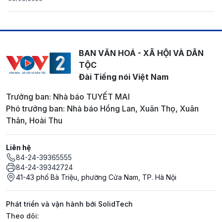
BAN VĂN HOÁ - XÃ HỘI VÀ DÂN
TỘC
Đài Tiếng nói Việt Nam
Trưởng ban: Nhà báo TUYẾT MAI
Phó trưởng ban: Nhà báo Hồng Lan, Xuân Thọ, Xuân
Thân, Hoài Thu
Liên hệ
84-24-39365555
84-24-39342724
41-43 phố Bà Triệu, phường Cửa Nam, TP. Hà Nội
Phát triển và vận hành bởi SolidTech
Mạng xã hội
Theo dõi: