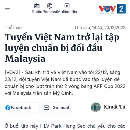
Nhảy đến nội dung
Podcast
Radio
Multimedia
Main navigation
Thể thao
Thứ sáu, 14:45, 23/12/2022
Tuyển Việt Nam trở lại tập
luyện chuẩn bị đối đầu
Malaysia
[VOV2] - Sau khi trở về Việt Nam vào tối 22/12, sáng
23/12, đội tuyển Việt Nam đã bước vào tập luyện để
chuẩn bị cho lượt trận thứ 2 vòng bảng AFF Cup 2022
với Malaysia trên sân Mỹ Đình.
Khuất Tú
Facebook
Gửi mail
Ở buổi tập này HLV Park Hang Seo chủ yếu cho các