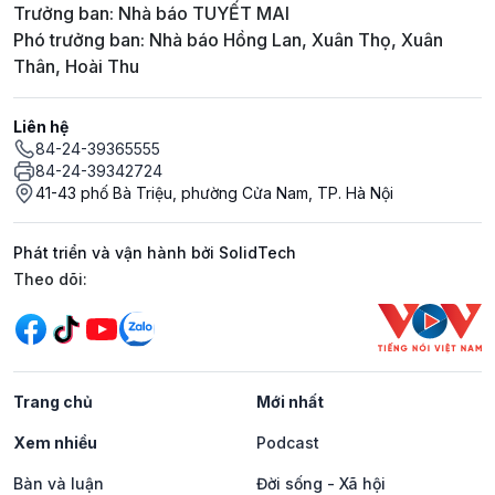
Trưởng ban: Nhà báo TUYẾT MAI
Phó trưởng ban: Nhà báo Hồng Lan, Xuân Thọ, Xuân
Thân, Hoài Thu
Liên hệ
84-24-39365555
84-24-39342724
41-43 phố Bà Triệu, phường Cửa Nam, TP. Hà Nội
Phát triển và vận hành bởi SolidTech
Mạng xã hội
Theo dõi:
Trang chủ
Mới nhất
Xem nhiều
Podcast
Bàn và luận
Đời sống - Xã hội