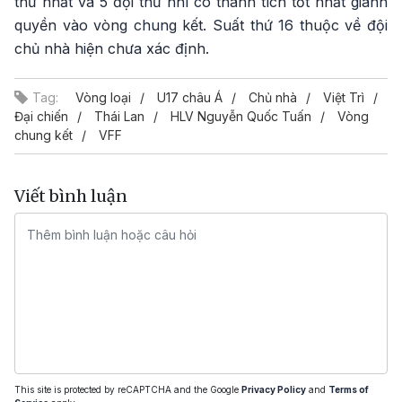
thứ nhất và 5 đội thứ nhì có thành tích tốt nhất giành
quyền vào vòng chung kết. Suất thứ 16 thuộc về đội
chủ nhà hiện chưa xác định.
Tag:
Vòng loại
U17 châu Á
Chủ nhà
Việt Trì
Đại chiến
Thái Lan
HLV Nguyễn Quốc Tuấn
Vòng
chung kết
VFF
Viết bình luận
This site is protected by reCAPTCHA and the Google
Privacy Policy
and
Terms of