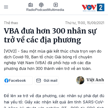
Nhảy đến nội dung
Podcast
Radio
Multimedia
Main navigation
Thể thao
Thứ tư, 11:00, 15/09/2021
VBA đưa hơn 300 nhân sự
trở về các địa phương
[VOV2] - Sau một mùa giải kết thúc chưa trọn vẹn do
dịch Covid-19, Ban tổ chức Giải bóng rổ chuyên
nghiệp Việt Nam (VBA) đã phối hợp với các địa
phương đưa hơn 300 thành viên trở về an toàn.
Việt Anh
Facebook
Gửi mail
Để lên xe trở về địa phương, các nhân sự phải đạt đủ
hai yếu tố: Giấy xác nhận kết quả âm tính SARS-CoV-