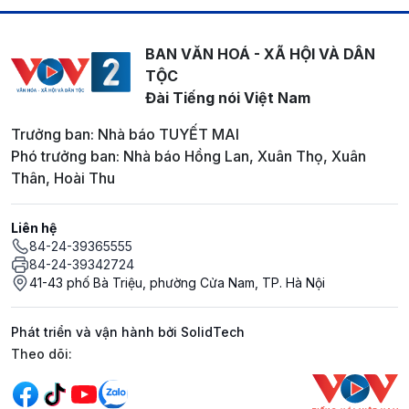
BAN VĂN HOÁ - XÃ HỘI VÀ DÂN
TỘC
Đài Tiếng nói Việt Nam
Trưởng ban: Nhà báo TUYẾT MAI
Phó trưởng ban: Nhà báo Hồng Lan, Xuân Thọ, Xuân
Thân, Hoài Thu
Liên hệ
84-24-39365555
84-24-39342724
41-43 phố Bà Triệu, phường Cửa Nam, TP. Hà Nội
Phát triển và vận hành bởi SolidTech
Mạng xã hội
Theo dõi: