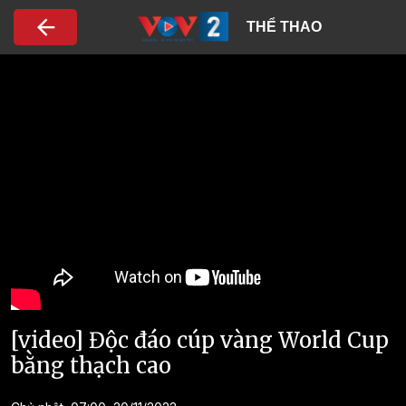
Nhảy đến nội dung
THỂ THAO
[video] Độc đáo cúp vàng World Cup
bằng thạch cao