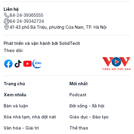
Liên hệ
84-24-39365555
84-24-39342724
41-43 phố Bà Triệu, phường Cửa Nam, TP. Hà Nội
Phát triển và vận hành bởi SolidTech
Mạng xã hội
Theo dõi:
Trang chủ
Mới nhất
Xem nhiều
Podcast
Bàn và luận
Đời sống - Xã hội
Xóa nhà tạm, nhà dột nát
Giáo dục - Đào tạo
Văn hóa - Giải trí
Thể thao