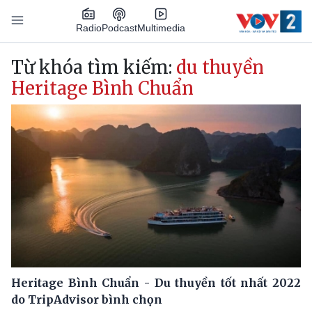
Nhảy đến nội dung
Podcast
Radio
Multimedia
Main navigation
Từ khóa tìm kiếm:
du thuyền
Heritage Bình Chuẩn
Heritage Bình Chuẩn - Du thuyền tốt nhất 2022
do TripAdvisor bình chọn