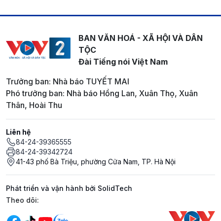
BAN VĂN HOÁ - XÃ HỘI VÀ DÂN
TỘC
Đài Tiếng nói Việt Nam
Trưởng ban: Nhà báo TUYẾT MAI
Phó trưởng ban: Nhà báo Hồng Lan, Xuân Thọ, Xuân
Thân, Hoài Thu
Liên hệ
84-24-39365555
84-24-39342724
41-43 phố Bà Triệu, phường Cửa Nam, TP. Hà Nội
Phát triển và vận hành bởi SolidTech
Mạng xã hội
Theo dõi: