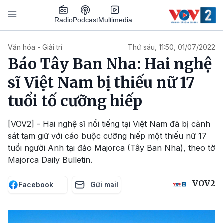
Nhảy đến nội dung
Podcast
Radio
Multimedia
Main navigation
Văn hóa - Giải trí
Thứ sáu, 11:50, 01/07/2022
Báo Tây Ban Nha: Hai nghệ
sĩ Việt Nam bị thiếu nữ 17
tuổi tố cưỡng hiếp
[VOV2] - Hai nghệ sĩ nổi tiếng tại Việt Nam đã bị cảnh
sát tạm giữ với cáo buộc cưỡng hiếp một thiếu nữ 17
tuổi người Anh tại đảo Majorca (Tây Ban Nha), theo tờ
Majorca Daily Bulletin.
VOV2
Facebook
Gửi mail