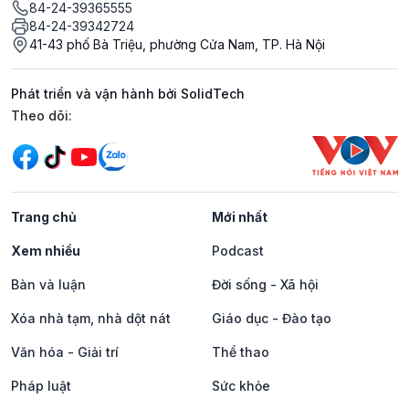
84-24-39365555
84-24-39342724
41-43 phố Bà Triệu, phường Cửa Nam, TP. Hà Nội
Phát triển và vận hành bởi SolidTech
Mạng xã hội
Theo dõi:
Trang chủ
Mới nhất
Xem nhiều
Podcast
Bàn và luận
Đời sống - Xã hội
Xóa nhà tạm, nhà dột nát
Giáo dục - Đào tạo
Văn hóa - Giải trí
Thể thao
Pháp luật
Sức khỏe