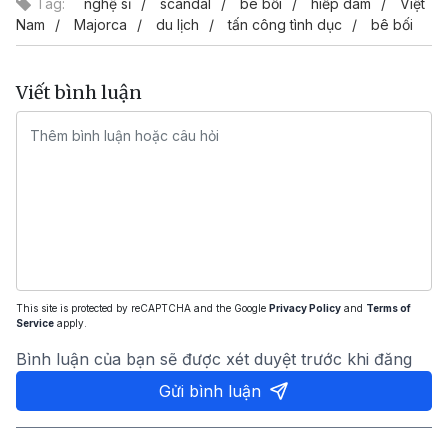
Tag:
nghệ sĩ
scandal
bê bối
hiếp dâm
Việt
Nam
Majorca
du lịch
tấn công tình dục
bê bối
Viết bình luận
This site is protected by reCAPTCHA and the Google
Privacy Policy
and
Terms of
Service
apply.
Bình luận của bạn sẽ được xét duyệt trước khi đăng
Gửi bình luận