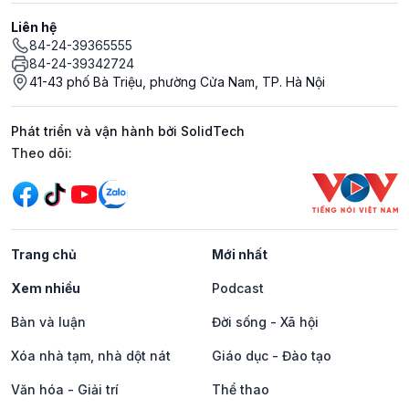
Liên hệ
84-24-39365555
84-24-39342724
41-43 phố Bà Triệu, phường Cửa Nam, TP. Hà Nội
Phát triển và vận hành bởi SolidTech
Mạng xã hội
Theo dõi:
Trang chủ
Mới nhất
Xem nhiều
Podcast
Bàn và luận
Đời sống - Xã hội
Xóa nhà tạm, nhà dột nát
Giáo dục - Đào tạo
Văn hóa - Giải trí
Thể thao