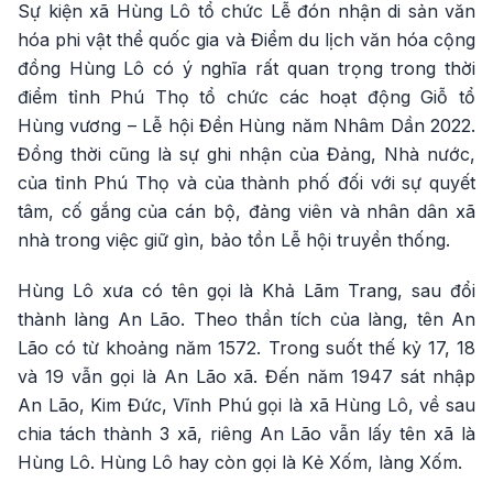
Sự kiện xã Hùng Lô tổ chức Lễ đón nhận di sản văn
hóa phi vật thể quốc gia và Điểm du lịch văn hóa cộng
đồng Hùng Lô có ý nghĩa rất quan trọng trong thời
điểm tỉnh Phú Thọ tổ chức các hoạt động Giỗ tổ
Hùng vương – Lễ hội Đền Hùng năm Nhâm Dần 2022.
Đồng thời cũng là sự ghi nhận của Đảng, Nhà nước,
của tỉnh Phú Thọ và của thành phố đối với sự quyết
tâm, cố gắng của cán bộ, đảng viên và nhân dân xã
nhà trong việc giữ gìn, bảo tồn Lễ hội truyền thống.
Hùng Lô xưa có tên gọi là Khả Lãm Trang, sau đổi
thành làng An Lão. Theo thần tích của làng, tên An
Lão có từ khoảng năm 1572. Trong suốt thế kỷ 17, 18
và 19 vẫn gọi là An Lão xã. Đến năm 1947 sát nhập
An Lão, Kim Đức, Vĩnh Phú gọi là xã Hùng Lô, về sau
chia tách thành 3 xã, riêng An Lão vẫn lấy tên xã là
Hùng Lô. Hùng Lô hay còn gọi là Kẻ Xốm, làng Xốm.