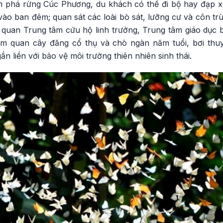
 phá rừng Cúc Phương, du khách có thể đi bộ hay đạp x
o ban đêm; quan sát các loài bò sát, lưỡng cư và côn trù
quan Trung tâm cứu hộ linh trưởng, Trung tâm giáo dục bả
ham quan cây đăng cổ thụ và chò ngàn năm tuổi, bơi th
n liền với bảo vệ môi trường thiên nhiên sinh thái.