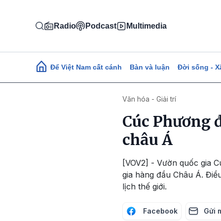
Nhảy đến nội dung
Radio
Podcast
Multimedia
Main navigation
Để Việt Nam cất cánh
Bàn và luận
Đời sống - X
Văn hóa - Giải trí
Cúc Phương đ
châu Á
[VOV2] - Vườn quốc gia C
gia hàng đầu Châu Á. Điều
lịch thế giới.
Facebook
Gửi 