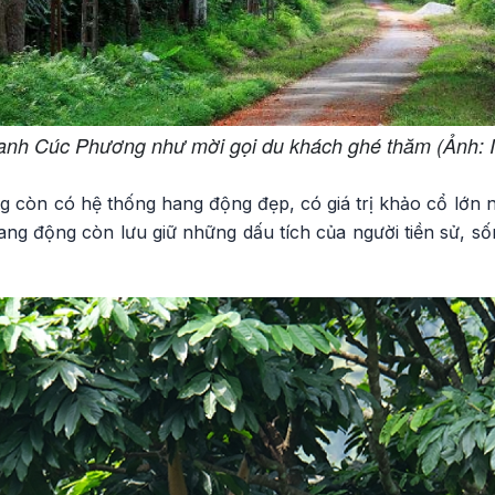
nh Cúc Phương như mời gọi du khách ghé thăm (Ảnh: I
 còn có hệ thống hang động đẹp, có giá trị khảo cổ lớn
g động còn lưu giữ những dấu tích của người tiền sử, s