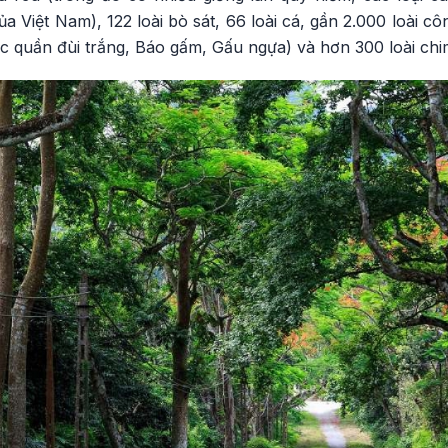
 Việt Nam), 122 loài bò sát, 66 loài cá, gần 2.000 loài côn
c quần đùi trắng, Báo gấm, Gấu ngựa) và hơn 300 loài chim