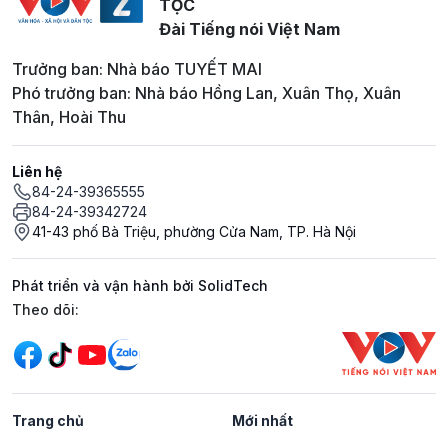
TỘC
Đài Tiếng nói Việt Nam
Trưởng ban: Nhà báo TUYẾT MAI
Phó trưởng ban: Nhà báo Hồng Lan, Xuân Thọ, Xuân
Thân, Hoài Thu
Liên hệ
84-24-39365555
84-24-39342724
41-43 phố Bà Triệu, phường Cửa Nam, TP. Hà Nội
Phát triển và vận hành bởi SolidTech
Mạng xã hội
Theo dõi:
Trang chủ
Mới nhất