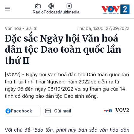
Nhảy đến nội dung
Podcast
Radio
Multimedia
Main navigation
Văn hóa - Giải trí
Thứ ba, 15:00, 27/09/2022
Đặc sắc Ngày hội Văn hoá
dân tộc Dao toàn quốc lần
thứ II
[VOV2] - Ngày hội Văn hoá dân tộc Dao toàn quốc lần
thứ II tại tỉnh Thái Nguyên, năm 2022 sẽ diễn ra từ
ngày 06 đến ngày 08/10/2022 với sự tham gia của 14
tỉnh có đồng bào dân tộc Dao sinh sống.
VOV2
Facebook
Gửi mail
Với chủ đề “
Bảo tồn, phát huy bản sắc văn hóa dân