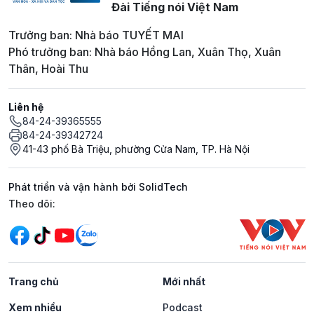
Đài Tiếng nói Việt Nam
Trưởng ban: Nhà báo TUYẾT MAI
Phó trưởng ban: Nhà báo Hồng Lan, Xuân Thọ, Xuân
Thân, Hoài Thu
Liên hệ
84-24-39365555
84-24-39342724
41-43 phố Bà Triệu, phường Cửa Nam, TP. Hà Nội
Phát triển và vận hành bởi SolidTech
Mạng xã hội
Theo dõi:
Trang chủ
Mới nhất
Xem nhiều
Podcast