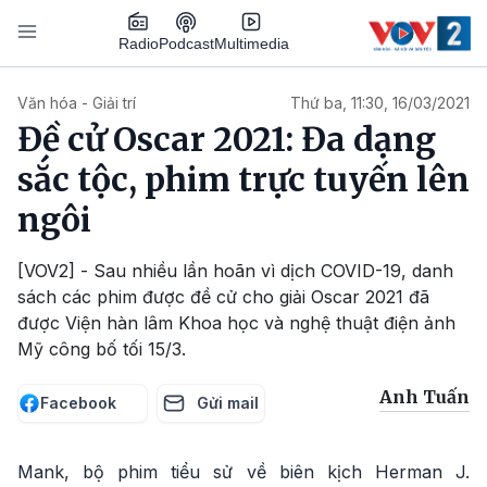
Nhảy đến nội dung
Podcast
Radio
Multimedia
Main navigation
Văn hóa - Giải trí
Thứ ba, 11:30, 16/03/2021
Đề cử Oscar 2021: Đa dạng
sắc tộc, phim trực tuyến lên
ngôi
[VOV2] - Sau nhiều lần hoãn vì dịch COVID-19, danh
sách các phim được đề cử cho giải Oscar 2021 đã
được Viện hàn lâm Khoa học và nghệ thuật điện ảnh
Mỹ công bố tối 15/3.
Anh Tuấn
Facebook
Gửi mail
Mank, bộ phim tiểu sử về biên kịch Herman J.