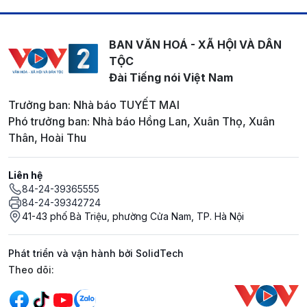
BAN VĂN HOÁ - XÃ HỘI VÀ DÂN
TỘC
Đài Tiếng nói Việt Nam
Trưởng ban: Nhà báo TUYẾT MAI
Phó trưởng ban: Nhà báo Hồng Lan, Xuân Thọ, Xuân
Thân, Hoài Thu
Liên hệ
84-24-39365555
84-24-39342724
41-43 phố Bà Triệu, phường Cửa Nam, TP. Hà Nội
Phát triển và vận hành bởi SolidTech
Mạng xã hội
Theo dõi: