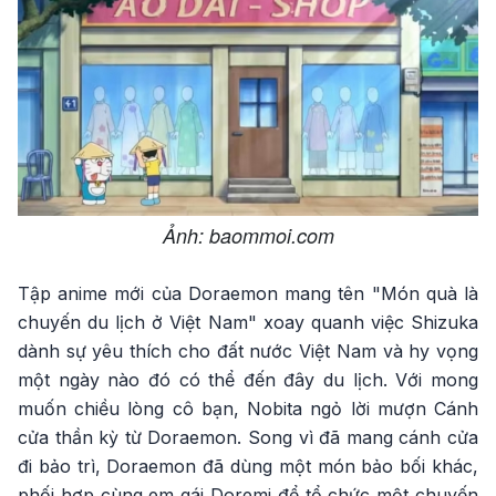
Ảnh: baommoi.com
Tập anime mới của Doraemon mang tên "Món quà là
chuyến du lịch ở Việt Nam" xoay quanh việc Shizuka
dành sự yêu thích cho đất nước Việt Nam và hy vọng
một ngày nào đó có thể đến đây du lịch. Với mong
muốn chiều lòng cô bạn, Nobita ngỏ lời mượn Cánh
cửa thần kỳ từ Doraemon. Song vì đã mang cánh cửa
đi bảo trì, Doraemon đã dùng một món bảo bối khác,
phối hợp cùng em gái Doremi để tổ chức một chuyến