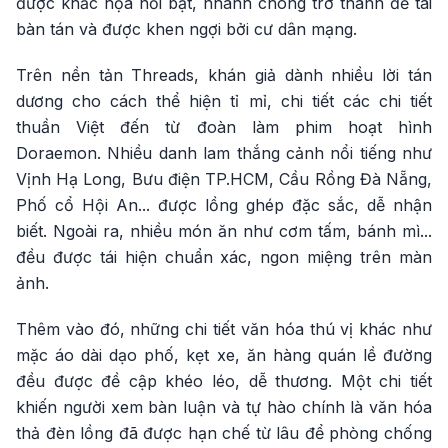
được khắc họa nổi bật, nhanh chóng trở thành đề tài
bàn tán và được khen ngợi bởi cư dân mạng.
Trên nền tản Threads, khán giả dành nhiều lời tán
dương cho cách thể hiện tỉ mỉ, chi tiết các chi tiết
thuần Việt đến từ đoàn làm phim hoạt hình
Doraemon. Nhiều danh lam thắng cảnh nổi tiếng như
Vịnh Hạ Long, Bưu điện TP.HCM, Cầu Rồng Đà Nẵng,
Phố cổ Hội An... được lồng ghép đặc sắc, dễ nhận
biết. Ngoài ra, nhiều món ăn như cơm tấm, bánh mì...
đều được tái hiện chuẩn xác, ngon miệng trên màn
ảnh.
Thêm vào đó, những chi tiết văn hóa thú vị khác như
mặc áo dài dạo phố, kẹt xe, ăn hàng quán lề đường
đều được đề cập khéo léo, dễ thương. Một chi tiết
khiến người xem bàn luận và tự hào chính là văn hóa
thả đèn lồng đã được hạn chế từ lâu để phòng chống