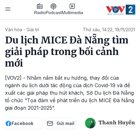
Nhảy đến nội dung
Podcast
Radio
Multimedia
Main navigation
Văn hóa - Giải trí
Thứ sáu, 14:22, 19/11/2021
Du lịch MICE Đà Nẵng tìm
giải pháp trong bối cảnh
mới
[VOV2] - Nhằm nắm bắt xu hướng, thay đổi của
ngành du lịch dưới tác động của dịch Covid-19 và đề
xuất các giải pháp thu hút khách, Sở Du lịch Đà Nẵng
tổ chức “Tọa đàm về phát triển du lịch MICE Đà Nẵng
giai đoạn 2021-2025”.
Thanh Huyền
Facebook
Gửi mail