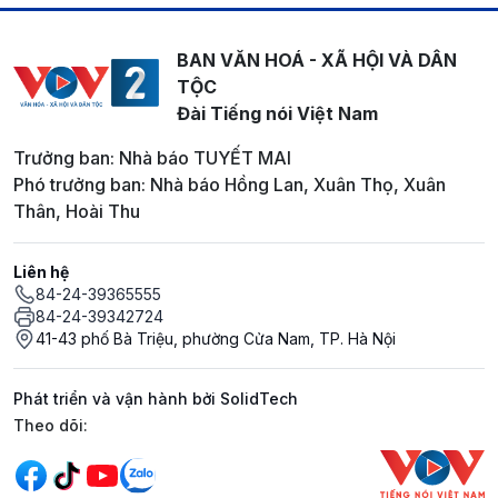
BAN VĂN HOÁ - XÃ HỘI VÀ DÂN
TỘC
Đài Tiếng nói Việt Nam
Trưởng ban: Nhà báo TUYẾT MAI
Phó trưởng ban: Nhà báo Hồng Lan, Xuân Thọ, Xuân
Thân, Hoài Thu
Liên hệ
84-24-39365555
84-24-39342724
41-43 phố Bà Triệu, phường Cửa Nam, TP. Hà Nội
Phát triển và vận hành bởi SolidTech
Mạng xã hội
Theo dõi: